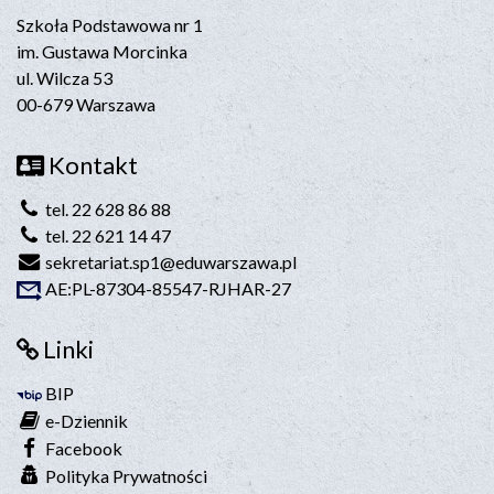
Szkoła Podstawowa nr 1
im. Gustawa Morcinka
ul. Wilcza 53
00-679 Warszawa
Kontakt
tel. 22 628 86 88
tel. 22 621 14 47
sekretariat.sp1@eduwarszawa.pl
AE:PL-87304-85547-RJHAR-27
Linki
BIP
e-Dziennik
Facebook
Polityka Prywatności