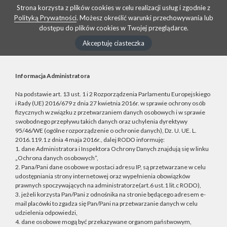
Strona korzysta z plików cookies w celu realizacji usług i zgodnie z
Polityką Prywatności
. Możesz określić warunki przechowywania lub
dostępu do plików cookies w Twojej przeglądarce.
Akceptuję ciasteczka
Informacja Administratora
Na podstawie art. 13 ust. 1 i 2 Rozporządzenia Parlamentu Europejskiego
i Rady (UE) 2016/679 z dnia 27 kwietnia 2016r. w sprawie ochrony osób
fizycznych w związku z przetwarzaniem danych osobowych i w sprawie
swobodnego przepływu takich danych oraz uchylenia dyrektywy
95/46/WE (ogólne rozporządzenie o ochronie danych), Dz. U. UE. L.
2016.119.1 z dnia 4 maja 2016r., dalej RODO informuję:
1. dane Administratora i Inspektora Ochrony Danych znajdują się w linku
„Ochrona danych osobowych”,
2. Pana/Pani dane osobowe w postaci adresu IP, są przetwarzane w celu
udostępniania strony internetowej oraz wypełnienia obowiązków
prawnych spoczywających na administratorze(art.6 ust.1 lit.c RODO),
3. jeżeli korzysta Pan/Pani z odnośnika na stronie będącego adresem e-
mail placówki to zgadza się Pan/Pani na przetwarzanie danych w celu
udzielenia odpowiedzi,
4. dane osobowe mogą być przekazywane organom państwowym,