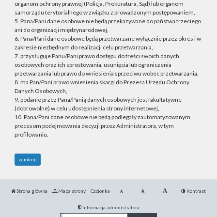
organom ochrony prawnej (Policja, Prokuratura, Sąd) lub organom
samorządu terytorialnego w związku z prowadzonym postępowaniem,
5. Pana/Pani dane osobowe nie będą przekazywane do państwa trzeciego
ani do organizacji międzynarodowej,
6. Pana/Pani dane osobowe będą przetwarzane wyłącznie przez okres i w
zakresie niezbędnym do realizacji celu przetwarzania,
7. przysługuje Panu/Pani prawo dostępu do treści swoich danych
osobowych oraz ich sprostowania, usunięcia lub ograniczenia
przetwarzania lub prawo do wniesienia sprzeciwu wobec przetwarzania,
8. ma Pan/Pani prawo wniesienia skargi do Prezesa Urzędu Ochrony
Danych Osobowych,
9. podanie przez Pana/Panią danych osobowych jest fakultatywne
(dobrowolne) w celu udostępnienia strony internetowej,
10. Pana/Pani dane osobowe nie będą podlegały zautomatyzowanym
procesom podejmowania decyzji przez Administratora, w tym
profilowaniu.
zamknij
Strona główna
Mapa strony
Czcionka
Kontrast
Informacja administratora