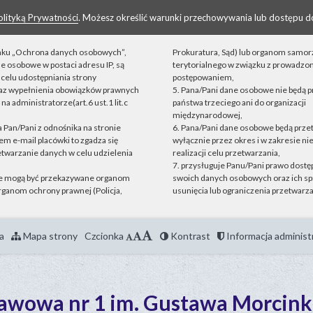
olityką Prywatności
. Możesz określić warunki przechowywania lub dostępu d
linku „Ochrona danych osobowych”,
Prokuratura, Sąd) lub organom samo
ne osobowe w postaci adresu IP, są
terytorialnego w związku z prowadz
celu udostępniania strony
postępowaniem,
raz wypełnienia obowiązków prawnych
5. Pana/Pani dane osobowe nie będą 
a administratorze(art.6 ust.1 lit.c
państwa trzeciego ani do organizacji
międzynarodowej,
ta Pan/Pani z odnośnika na stronie
6. Pana/Pani dane osobowe będą prz
m e-mail placówki to zgadza się
wyłącznie przez okres i w zakresie n
etwarzanie danych w celu udzielenia
realizacji celu przetwarzania,
7. przysługuje Panu/Pani prawo dostęp
e mogą być przekazywane organom
swoich danych osobowych oraz ich sp
ganom ochrony prawnej (Policja,
usunięcia lub ograniczenia przetwarza
a
Mapa strony
Czcionka
Kontrast
Informacja administ
tawowa nr 1 im. Gustawa Morcink