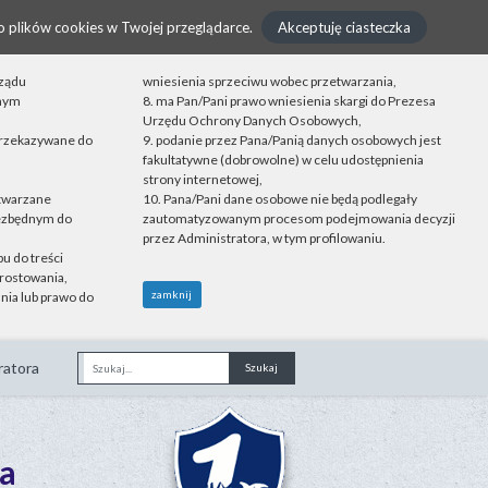
o plików cookies w Twojej przeglądarce.
Akceptuję ciasteczka
rządu
wniesienia sprzeciwu wobec przetwarzania,
onym
8. ma Pan/Pani prawo wniesienia skargi do Prezesa
Urzędu Ochrony Danych Osobowych,
przekazywane do
9. podanie przez Pana/Panią danych osobowych jest
fakultatywne (dobrowolne) w celu udostępnienia
strony internetowej,
etwarzane
10. Pana/Pani dane osobowe nie będą podlegały
iezbędnym do
zautomatyzowanym procesom podejmowania decyzji
przez Administratora, w tym profilowaniu.
u do treści
rostowania,
zamknij
nia lub prawo do
ratora
Fraza
a