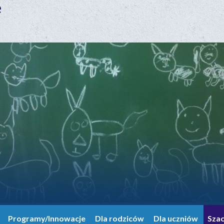
e
Programy/Innowacje
Dla rodziców
Dla uczniów
Sza