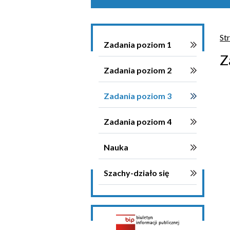
St
Zadania poziom 1
Z
Zadania poziom 2
Zadania poziom 3
Zadania poziom 4
Nauka
Szachy-działo się