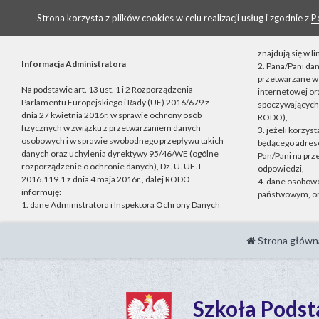
Strona korzysta z plików cookies w celu realizacji usług i zgodnie z
P
znajdują się w 
Informacja Administratora
2. Pana/Pani da
przetwarzane w 
Na podstawie art. 13 ust. 1 i 2 Rozporządzenia
internetowej o
Parlamentu Europejskiego i Rady (UE) 2016/679 z
spoczywających n
dnia 27 kwietnia 2016r. w sprawie ochrony osób
RODO),
fizycznych w związku z przetwarzaniem danych
3. jeżeli korzys
osobowych i w sprawie swobodnego przepływu takich
będącego adrese
danych oraz uchylenia dyrektywy 95/46/WE (ogólne
Pan/Pani na prz
rozporządzenie o ochronie danych), Dz. U. UE. L.
odpowiedzi,
2016.119.1 z dnia 4 maja 2016r., dalej RODO
4. dane osobow
informuję:
państwowym, or
1. dane Administratora i Inspektora Ochrony Danych
Strona główn
Szkoła Pods