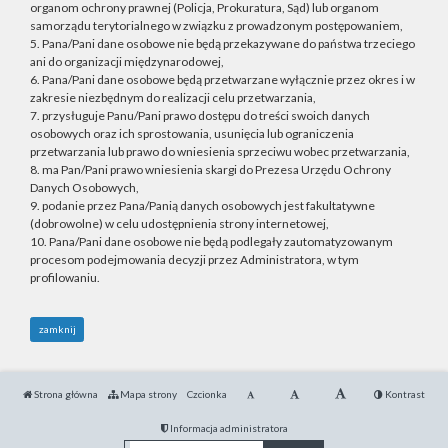
organom ochrony prawnej (Policja, Prokuratura, Sąd) lub organom
samorządu terytorialnego w związku z prowadzonym postępowaniem,
5. Pana/Pani dane osobowe nie będą przekazywane do państwa trzeciego
ani do organizacji międzynarodowej,
6. Pana/Pani dane osobowe będą przetwarzane wyłącznie przez okres i w
zakresie niezbędnym do realizacji celu przetwarzania,
7. przysługuje Panu/Pani prawo dostępu do treści swoich danych
osobowych oraz ich sprostowania, usunięcia lub ograniczenia
przetwarzania lub prawo do wniesienia sprzeciwu wobec przetwarzania,
8. ma Pan/Pani prawo wniesienia skargi do Prezesa Urzędu Ochrony
Danych Osobowych,
9. podanie przez Pana/Panią danych osobowych jest fakultatywne
(dobrowolne) w celu udostępnienia strony internetowej,
10. Pana/Pani dane osobowe nie będą podlegały zautomatyzowanym
procesom podejmowania decyzji przez Administratora, w tym
profilowaniu.
zamknij
Strona główna
Mapa strony
Czcionka
Kontrast
Informacja administratora