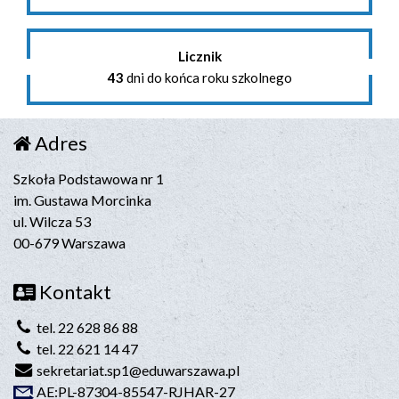
Licznik
43
dni do końca roku szkolnego
Adres
Szkoła Podstawowa nr 1
im. Gustawa Morcinka
ul. Wilcza 53
00-679 Warszawa
Kontakt
tel. 22 628 86 88
tel. 22 621 14 47
sekretariat.sp1@eduwarszawa.pl
AE:PL-87304-85547-RJHAR-27