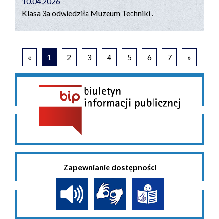
10.04.2026
Klasa 3a odwiedziła Muzeum Techniki .
«
1
2
3
4
5
6
7
»
Zapewnianie dostępności