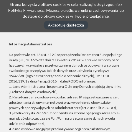
Strona korzysta z plików cookies w celu realizacji usług i zgodnie z
Polityką Prywatności
. Możesz określić warunki przechowywania lub
dostępu do plików cookies w Twojej przeglądarce.
Akceptuję ciasteczka
Informacja Administratora
Na podstawie art. 13 ust. 1 i 2 Rozporządzenia Parlamentu Europejskiego
i Rady (UE) 2016/679 z dnia 27 kwietnia 2016r. w sprawie ochrony osób
fizycznych w związku z przetwarzaniem danych osobowych i w sprawie
swobodnego przepływu takich danych oraz uchylenia dyrektywy
95/46/WE (ogólne rozporządzenie o ochronie danych), Dz. U. UE. L.
2016.119.1 z dnia 4 maja 2016r., dalej RODO informuję:
1. dane Administratora i Inspektora Ochrony Danych znajdują się w linku
„Ochrona danych osobowych”,
2. Pana/Pani dane osobowe w postaci adresu IP, są przetwarzane w celu
udostępniania strony internetowej oraz wypełnienia obowiązków
prawnych spoczywających na administratorze(art.6 ust.1 lit.c RODO),
3. jeżeli korzysta Pan/Pani z odnośnika na stronie będącego adresem e-
mail placówki to zgadza się Pan/Pani na przetwarzanie danych w celu
udzielenia odpowiedzi,
4. dane osobowe mogą być przekazywane organom państwowym,