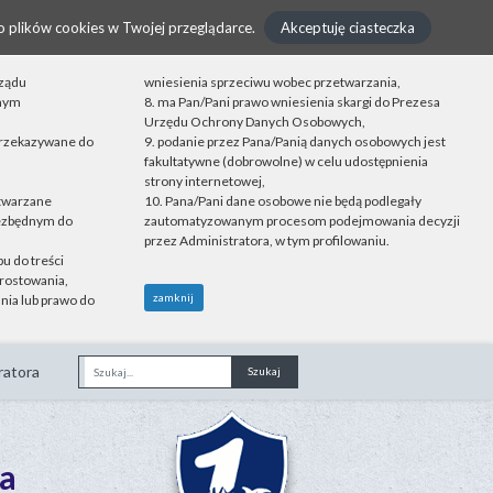
o plików cookies w Twojej przeglądarce.
Akceptuję ciasteczka
rządu
wniesienia sprzeciwu wobec przetwarzania,
onym
8. ma Pan/Pani prawo wniesienia skargi do Prezesa
Urzędu Ochrony Danych Osobowych,
przekazywane do
9. podanie przez Pana/Panią danych osobowych jest
fakultatywne (dobrowolne) w celu udostępnienia
strony internetowej,
etwarzane
10. Pana/Pani dane osobowe nie będą podlegały
iezbędnym do
zautomatyzowanym procesom podejmowania decyzji
przez Administratora, w tym profilowaniu.
u do treści
rostowania,
zamknij
nia lub prawo do
ratora
Fraza
a