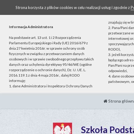
Strona korzysta z plików cookies w celu realizacji usług i zgodnie z
P
znajdują się w 
Informacja Administratora
2. Pana/Pani da
przetwarzane w 
Na podstawie art. 13 ust. 1 i 2 Rozporządzenia
internetowej o
Parlamentu Europejskiego i Rady (UE) 2016/679 z
spoczywających n
dnia 27 kwietnia 2016r. w sprawie ochrony osób
RODO),
fizycznych w związku z przetwarzaniem danych
3. jeżeli korzys
osobowych i w sprawie swobodnego przepływu takich
będącego adrese
danych oraz uchylenia dyrektywy 95/46/WE (ogólne
Pan/Pani na prz
rozporządzenie o ochronie danych), Dz. U. UE. L.
odpowiedzi,
2016.119.1 z dnia 4 maja 2016r., dalej RODO
4. dane osobow
informuję:
państwowym, or
1. dane Administratora i Inspektora Ochrony Danych
Strona główn
Szkoła Pods