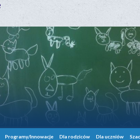
e
Programy/Innowacje
Dla rodziców
Dla uczniów
Sza