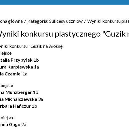
rona główna
Kategoria: Sukcesy uczniów
Wyniki konkursu pla
yniki konkursu plastycznego "Guzik 
niki konkursu "Guzik na wiosnę"
miejsce
talia Przybyłek
1b
ura Kurpiewska
1a
lia Czemiel
1a
miejsce
na Munzberger
1b
lia Michalczewska
3a
rbara Hańczur
1b
 miejsce
nna Gago
2a