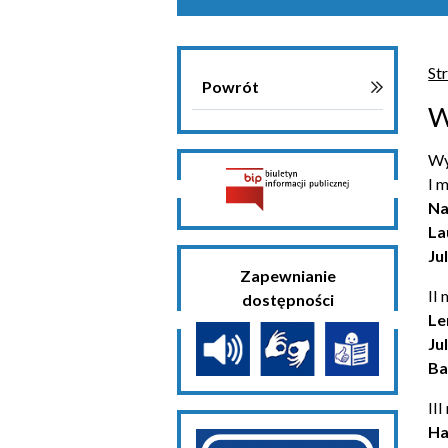
St
Powrót
W
Wy
I 
Na
La
Ju
Zapewnianie
II 
dostępności
Le
Ju
Ba
III
Ha