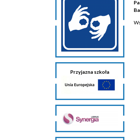
Pa
Ba
Ws
Przyjazna szkoła