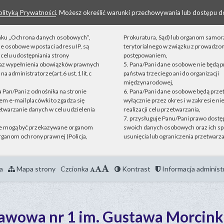
olityką Prywatności
. Możesz określić warunki przechowywania lub dostępu d
linku „Ochrona danych osobowych”,
Prokuratura, Sąd) lub organom samo
ne osobowe w postaci adresu IP, są
terytorialnego w związku z prowadz
celu udostępniania strony
postępowaniem,
raz wypełnienia obowiązków prawnych
5. Pana/Pani dane osobowe nie będą 
a administratorze(art.6 ust.1 lit.c
państwa trzeciego ani do organizacji
międzynarodowej,
ta Pan/Pani z odnośnika na stronie
6. Pana/Pani dane osobowe będą prz
m e-mail placówki to zgadza się
wyłącznie przez okres i w zakresie n
etwarzanie danych w celu udzielenia
realizacji celu przetwarzania,
7. przysługuje Panu/Pani prawo dostęp
e mogą być przekazywane organom
swoich danych osobowych oraz ich sp
ganom ochrony prawnej (Policja,
usunięcia lub ograniczenia przetwarza
a
Mapa strony
Czcionka
Kontrast
Informacja administ
tawowa nr 1 im. Gustawa Morcink