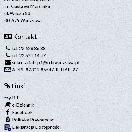
im. Gustawa Morcinka
ul. Wilcza 53
00-679 Warszawa
Kontakt
tel. 22 628 86 88
tel. 22 621 14 47
sekretariat.sp1@eduwarszawa.pl
AE:PL-87304-85547-RJHAR-27
Linki
BIP
e-Dziennik
Facebook
Polityka Prywatności
Deklaracja Dostępności