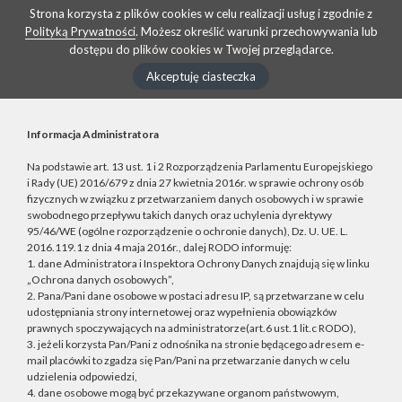
Strona korzysta z plików cookies w celu realizacji usług i zgodnie z
Polityką Prywatności
. Możesz określić warunki przechowywania lub
dostępu do plików cookies w Twojej przeglądarce.
Akceptuję ciasteczka
Informacja Administratora
Na podstawie art. 13 ust. 1 i 2 Rozporządzenia Parlamentu Europejskiego
i Rady (UE) 2016/679 z dnia 27 kwietnia 2016r. w sprawie ochrony osób
fizycznych w związku z przetwarzaniem danych osobowych i w sprawie
swobodnego przepływu takich danych oraz uchylenia dyrektywy
95/46/WE (ogólne rozporządzenie o ochronie danych), Dz. U. UE. L.
2016.119.1 z dnia 4 maja 2016r., dalej RODO informuję:
1. dane Administratora i Inspektora Ochrony Danych znajdują się w linku
„Ochrona danych osobowych”,
2. Pana/Pani dane osobowe w postaci adresu IP, są przetwarzane w celu
udostępniania strony internetowej oraz wypełnienia obowiązków
prawnych spoczywających na administratorze(art.6 ust.1 lit.c RODO),
3. jeżeli korzysta Pan/Pani z odnośnika na stronie będącego adresem e-
mail placówki to zgadza się Pan/Pani na przetwarzanie danych w celu
udzielenia odpowiedzi,
4. dane osobowe mogą być przekazywane organom państwowym,