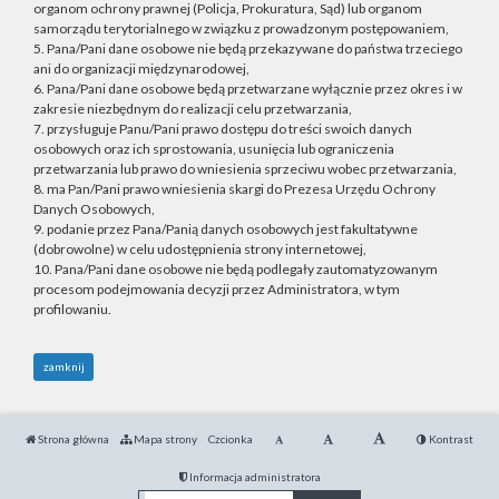
organom ochrony prawnej (Policja, Prokuratura, Sąd) lub organom
samorządu terytorialnego w związku z prowadzonym postępowaniem,
5. Pana/Pani dane osobowe nie będą przekazywane do państwa trzeciego
ani do organizacji międzynarodowej,
6. Pana/Pani dane osobowe będą przetwarzane wyłącznie przez okres i w
zakresie niezbędnym do realizacji celu przetwarzania,
7. przysługuje Panu/Pani prawo dostępu do treści swoich danych
osobowych oraz ich sprostowania, usunięcia lub ograniczenia
przetwarzania lub prawo do wniesienia sprzeciwu wobec przetwarzania,
8. ma Pan/Pani prawo wniesienia skargi do Prezesa Urzędu Ochrony
Danych Osobowych,
9. podanie przez Pana/Panią danych osobowych jest fakultatywne
(dobrowolne) w celu udostępnienia strony internetowej,
10. Pana/Pani dane osobowe nie będą podlegały zautomatyzowanym
procesom podejmowania decyzji przez Administratora, w tym
profilowaniu.
zamknij
Strona główna
Mapa strony
Czcionka
Kontrast
Informacja administratora