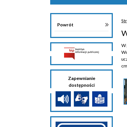
St
Powrót
W
W 
Wo
uc
cm
Zapewnianie
dostępności