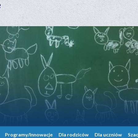
e
Programy/Innowacje
Dla rodziców
Dla uczniów
Sza