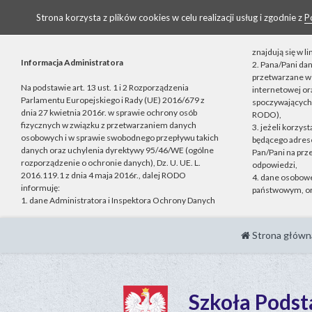
Strona korzysta z plików cookies w celu realizacji usług i zgodnie z
P
znajdują się w 
Informacja Administratora
2. Pana/Pani da
przetwarzane w 
Na podstawie art. 13 ust. 1 i 2 Rozporządzenia
internetowej o
Parlamentu Europejskiego i Rady (UE) 2016/679 z
spoczywających n
dnia 27 kwietnia 2016r. w sprawie ochrony osób
RODO),
fizycznych w związku z przetwarzaniem danych
3. jeżeli korzys
osobowych i w sprawie swobodnego przepływu takich
będącego adrese
danych oraz uchylenia dyrektywy 95/46/WE (ogólne
Pan/Pani na prz
rozporządzenie o ochronie danych), Dz. U. UE. L.
odpowiedzi,
2016.119.1 z dnia 4 maja 2016r., dalej RODO
4. dane osobow
informuję:
państwowym, or
1. dane Administratora i Inspektora Ochrony Danych
Strona główn
Szkoła Pods