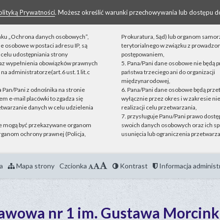
olityką Prywatności
. Możesz określić warunki przechowywania lub dostępu d
linku „Ochrona danych osobowych”,
Prokuratura, Sąd) lub organom samo
ne osobowe w postaci adresu IP, są
terytorialnego w związku z prowadz
celu udostępniania strony
postępowaniem,
raz wypełnienia obowiązków prawnych
5. Pana/Pani dane osobowe nie będą 
a administratorze(art.6 ust.1 lit.c
państwa trzeciego ani do organizacji
międzynarodowej,
ta Pan/Pani z odnośnika na stronie
6. Pana/Pani dane osobowe będą prz
m e-mail placówki to zgadza się
wyłącznie przez okres i w zakresie n
etwarzanie danych w celu udzielenia
realizacji celu przetwarzania,
7. przysługuje Panu/Pani prawo dostęp
e mogą być przekazywane organom
swoich danych osobowych oraz ich sp
ganom ochrony prawnej (Policja,
usunięcia lub ograniczenia przetwarza
a
Mapa strony
Czcionka
Kontrast
Informacja administ
tawowa nr 1 im. Gustawa Morcink