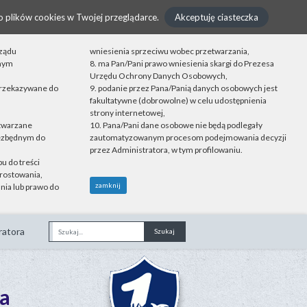
o plików cookies w Twojej przeglądarce.
Akceptuję ciasteczka
rządu
wniesienia sprzeciwu wobec przetwarzania,
onym
8. ma Pan/Pani prawo wniesienia skargi do Prezesa
Urzędu Ochrony Danych Osobowych,
przekazywane do
9. podanie przez Pana/Panią danych osobowych jest
fakultatywne (dobrowolne) w celu udostępnienia
strony internetowej,
etwarzane
10. Pana/Pani dane osobowe nie będą podlegały
iezbędnym do
zautomatyzowanym procesom podejmowania decyzji
przez Administratora, w tym profilowaniu.
u do treści
rostowania,
zamknij
nia lub prawo do
ratora
Fraza
a