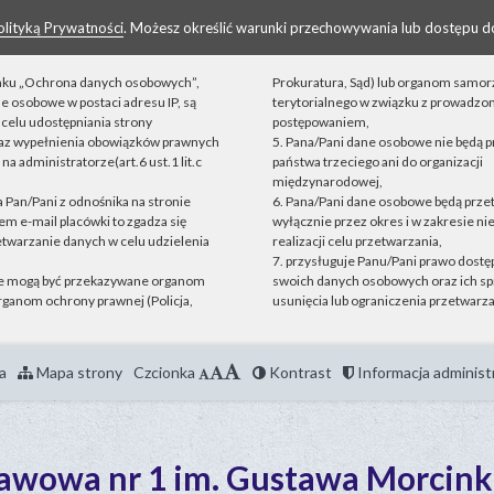
olityką Prywatności
. Możesz określić warunki przechowywania lub dostępu d
linku „Ochrona danych osobowych”,
Prokuratura, Sąd) lub organom samo
ne osobowe w postaci adresu IP, są
terytorialnego w związku z prowadz
celu udostępniania strony
postępowaniem,
raz wypełnienia obowiązków prawnych
5. Pana/Pani dane osobowe nie będą 
a administratorze(art.6 ust.1 lit.c
państwa trzeciego ani do organizacji
międzynarodowej,
ta Pan/Pani z odnośnika na stronie
6. Pana/Pani dane osobowe będą prz
m e-mail placówki to zgadza się
wyłącznie przez okres i w zakresie n
etwarzanie danych w celu udzielenia
realizacji celu przetwarzania,
7. przysługuje Panu/Pani prawo dostęp
e mogą być przekazywane organom
swoich danych osobowych oraz ich sp
ganom ochrony prawnej (Policja,
usunięcia lub ograniczenia przetwarza
a
Mapa strony
Czcionka
Kontrast
Informacja administ
tawowa nr 1 im. Gustawa Morcink