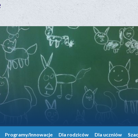
e
Programy/Innowacje
Dla rodziców
Dla uczniów
Sza