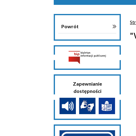
St
Powrót
"
Zapewnianie
dostępności