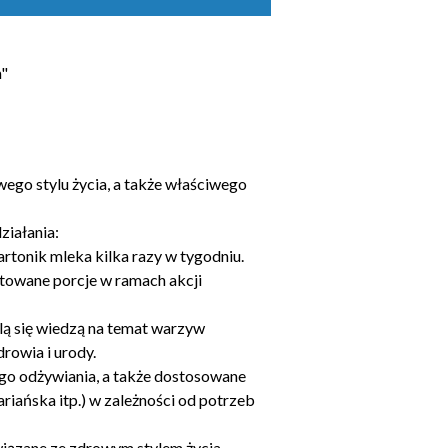
m"
wego stylu życia, a także właściwego
ziałania:
kartonik mleka kilka razy w tygodniu.
otowane porcje w ramach akcji
lą się wiedzą na temat warzyw
rowia i urody.
go odżywiania, a także dostosowane
iańska itp.) w zależności od potrzeb
związane ze zdrowym stylem życia