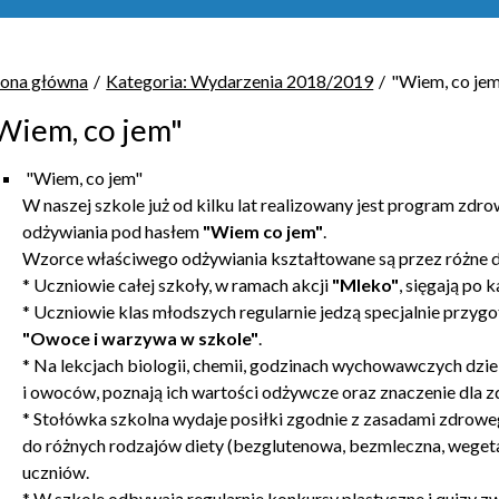
rona główna
Kategoria: Wydarzenia 2018/2019
"Wiem, co je
Wiem, co jem"
"Wiem, co jem"
W naszej szkole już od kilku lat realizowany jest program zdro
odżywiania pod hasłem
"Wiem co jem"
.
Wzorce właściwego odżywiania kształtowane są przez różne d
* Uczniowie całej szkoły, w ramach akcji
"Mleko"
, sięgają po 
* Uczniowie klas młodszych regularnie jedzą specjalnie przyg
"Owoce i warzywa w szkole"
.
* Na lekcjach biologii, chemii, godzinach wychowawczych dzie
i owoców, poznają ich wartości odżywcze oraz znaczenie dla zd
* Stołówka szkolna wydaje posiłki zgodnie z zasadami zdrowe
do różnych rodzajów diety (bezglutenowa, bezmleczna, wegetar
uczniów.
* W szkole odbywają regularnie konkursy plastyczne i quizy 