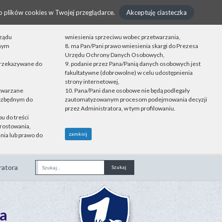
o plików cookies w Twojej przeglądarce.
Akceptuję ciasteczka
rządu
wniesienia sprzeciwu wobec przetwarzania,
onym
8. ma Pan/Pani prawo wniesienia skargi do Prezesa
Urzędu Ochrony Danych Osobowych,
przekazywane do
9. podanie przez Pana/Panią danych osobowych jest
fakultatywne (dobrowolne) w celu udostępnienia
strony internetowej,
etwarzane
10. Pana/Pani dane osobowe nie będą podlegały
iezbędnym do
zautomatyzowanym procesom podejmowania decyzji
przez Administratora, w tym profilowaniu.
u do treści
rostowania,
zamknij
nia lub prawo do
ratora
Fraza
a