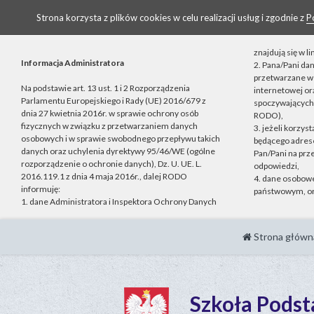
Strona korzysta z plików cookies w celu realizacji usług i zgodnie z
P
znajdują się w 
Informacja Administratora
2. Pana/Pani da
przetwarzane w 
Na podstawie art. 13 ust. 1 i 2 Rozporządzenia
internetowej o
Parlamentu Europejskiego i Rady (UE) 2016/679 z
spoczywających n
dnia 27 kwietnia 2016r. w sprawie ochrony osób
RODO),
fizycznych w związku z przetwarzaniem danych
3. jeżeli korzys
osobowych i w sprawie swobodnego przepływu takich
będącego adrese
danych oraz uchylenia dyrektywy 95/46/WE (ogólne
Pan/Pani na prz
rozporządzenie o ochronie danych), Dz. U. UE. L.
odpowiedzi,
2016.119.1 z dnia 4 maja 2016r., dalej RODO
4. dane osobow
informuję:
państwowym, or
1. dane Administratora i Inspektora Ochrony Danych
Strona główn
Szkoła Pods