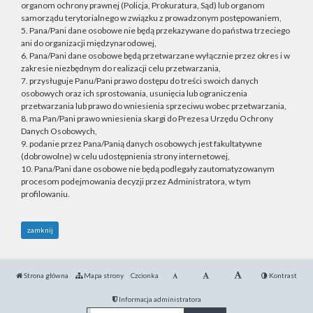
organom ochrony prawnej (Policja, Prokuratura, Sąd) lub organom
samorządu terytorialnego w związku z prowadzonym postępowaniem,
5. Pana/Pani dane osobowe nie będą przekazywane do państwa trzeciego
ani do organizacji międzynarodowej,
6. Pana/Pani dane osobowe będą przetwarzane wyłącznie przez okres i w
zakresie niezbędnym do realizacji celu przetwarzania,
7. przysługuje Panu/Pani prawo dostępu do treści swoich danych
osobowych oraz ich sprostowania, usunięcia lub ograniczenia
przetwarzania lub prawo do wniesienia sprzeciwu wobec przetwarzania,
8. ma Pan/Pani prawo wniesienia skargi do Prezesa Urzędu Ochrony
Danych Osobowych,
9. podanie przez Pana/Panią danych osobowych jest fakultatywne
(dobrowolne) w celu udostępnienia strony internetowej,
10. Pana/Pani dane osobowe nie będą podlegały zautomatyzowanym
procesom podejmowania decyzji przez Administratora, w tym
profilowaniu.
zamknij
Strona główna
Mapa strony
Czcionka
Kontrast
Informacja administratora