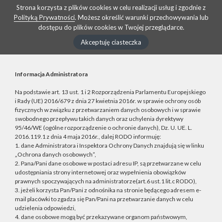
Strona korzysta z plików cookies w celu realizacji usług i zgodnie z
Polityką Prywatności
. Możesz określić warunki przechowywania lub
dostępu do plików cookies w Twojej przeglądarce.
Akceptuję ciasteczka
Informacja Administratora
Na podstawie art. 13 ust. 1 i 2 Rozporządzenia Parlamentu Europejskiego
i Rady (UE) 2016/679 z dnia 27 kwietnia 2016r. w sprawie ochrony osób
fizycznych w związku z przetwarzaniem danych osobowych i w sprawie
swobodnego przepływu takich danych oraz uchylenia dyrektywy
95/46/WE (ogólne rozporządzenie o ochronie danych), Dz. U. UE. L.
2016.119.1 z dnia 4 maja 2016r., dalej RODO informuję:
1. dane Administratora i Inspektora Ochrony Danych znajdują się w linku
„Ochrona danych osobowych”,
2. Pana/Pani dane osobowe w postaci adresu IP, są przetwarzane w celu
udostępniania strony internetowej oraz wypełnienia obowiązków
prawnych spoczywających na administratorze(art.6 ust.1 lit.c RODO),
3. jeżeli korzysta Pan/Pani z odnośnika na stronie będącego adresem e-
mail placówki to zgadza się Pan/Pani na przetwarzanie danych w celu
udzielenia odpowiedzi,
4. dane osobowe mogą być przekazywane organom państwowym,