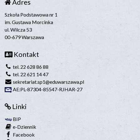
Adres
Szkoła Podstawowa nr 1
im. Gustawa Morcinka
ul. Wilcza 53
00-679 Warszawa
Kontakt
tel. 22 628 86 88
tel. 22 621 14 47
sekretariat.sp1@eduwarszawa.pl
AE:PL-87304-85547-RJHAR-27
Linki
BIP
e-Dziennik
Facebook