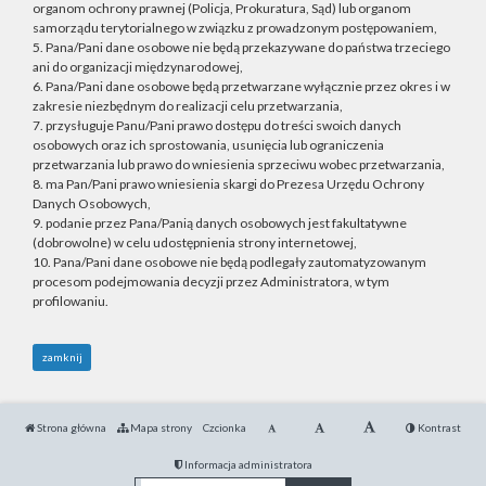
organom ochrony prawnej (Policja, Prokuratura, Sąd) lub organom
samorządu terytorialnego w związku z prowadzonym postępowaniem,
5. Pana/Pani dane osobowe nie będą przekazywane do państwa trzeciego
ani do organizacji międzynarodowej,
6. Pana/Pani dane osobowe będą przetwarzane wyłącznie przez okres i w
zakresie niezbędnym do realizacji celu przetwarzania,
7. przysługuje Panu/Pani prawo dostępu do treści swoich danych
osobowych oraz ich sprostowania, usunięcia lub ograniczenia
przetwarzania lub prawo do wniesienia sprzeciwu wobec przetwarzania,
8. ma Pan/Pani prawo wniesienia skargi do Prezesa Urzędu Ochrony
Danych Osobowych,
9. podanie przez Pana/Panią danych osobowych jest fakultatywne
(dobrowolne) w celu udostępnienia strony internetowej,
10. Pana/Pani dane osobowe nie będą podlegały zautomatyzowanym
procesom podejmowania decyzji przez Administratora, w tym
profilowaniu.
zamknij
Strona główna
Mapa strony
Czcionka
Kontrast
Informacja administratora