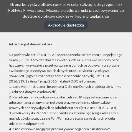
Strona korzysta z plików cookies w celu realizacji usług i zgodnie z
Polityką Prywatności
. Możesz określić warunki przechowywania lub
dostępu do plików cookies w Twojej przeglądarce.
Akceptuję ciasteczka
Informacja Administratora
Na podstawie art. 13 ust. 1 i 2 Rozporządzenia Parlamentu Europejskiego
i Rady (UE) 2016/679 z dnia 27 kwietnia 2016r. w sprawie ochrony osób
fizycznych w związku z przetwarzaniem danych osobowych i w sprawie
swobodnego przepływu takich danych oraz uchylenia dyrektywy
95/46/WE (ogólne rozporządzenie o ochronie danych), Dz. U. UE. L.
2016.119.1 z dnia 4 maja 2016r., dalej RODO informuję:
1. dane Administratora i Inspektora Ochrony Danych znajdują się w linku
„Ochrona danych osobowych”,
2. Pana/Pani dane osobowe w postaci adresu IP, są przetwarzane w celu
udostępniania strony internetowej oraz wypełnienia obowiązków
prawnych spoczywających na administratorze(art.6 ust.1 lit.c RODO),
3. jeżeli korzysta Pan/Pani z odnośnika na stronie będącego adresem e-
mail placówki to zgadza się Pan/Pani na przetwarzanie danych w celu
udzielenia odpowiedzi,
4. dane osobowe mogą być przekazywane organom państwowym,