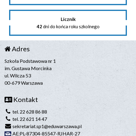
Licznik
42
dni do końca roku szkolnego
Adres
Szkoła Podstawowa nr 1
im. Gustawa Morcinka
ul. Wilcza 53
00-679 Warszawa
Kontakt
tel. 22 628 86 88
tel. 22 621 14 47
sekretariat.sp1@eduwarszawa.pl
AE:PL-87304-85547-RJHAR-27