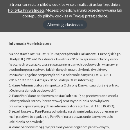
Strona korzysta z plików cookies w celu realizacji usług i zgodnie z
Polityką Prywatności
. Możesz określić warunki przechowywania lub
dostępu do plików cookies w Twojej przeglądarce.
Akceptuję ciasteczka
Informacja Administratora
Na podstawie art. 13 ust. 1 i 2 Rozporządzenia Parlamentu Europejskiego
i Rady (UE) 2016/679 z dnia 27 kwietnia 2016r. w sprawie ochrony osób
fizycznych w związku z przetwarzaniem danych osobowych i w sprawie
swobodnego przepływu takich danych oraz uchylenia dyrektywy
95/46/WE (ogólne rozporządzenie o ochronie danych), Dz. U. UE. L.
2016.119.1 z dnia 4 maja 2016r., dalej RODO informuję:
1. dane Administratora i Inspektora Ochrony Danych znajdują się w linku
„Ochrona danych osobowych”,
2. Pana/Pani dane osobowe w postaci adresu IP, są przetwarzane w celu
udostępniania strony internetowej oraz wypełnienia obowiązków
prawnych spoczywających na administratorze(art.6 ust.1 lit.c RODO),
3. jeżeli korzysta Pan/Pani z odnośnika na stronie będącego adresem e-
mail placówki to zgadza się Pan/Pani na przetwarzanie danych w celu
udzielenia odpowiedzi,
4. dane osobowe mogą być przekazywane organom państwowym,