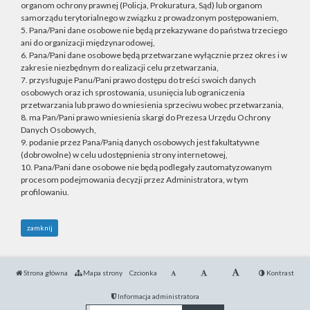
organom ochrony prawnej (Policja, Prokuratura, Sąd) lub organom
samorządu terytorialnego w związku z prowadzonym postępowaniem,
5. Pana/Pani dane osobowe nie będą przekazywane do państwa trzeciego
ani do organizacji międzynarodowej,
6. Pana/Pani dane osobowe będą przetwarzane wyłącznie przez okres i w
zakresie niezbędnym do realizacji celu przetwarzania,
7. przysługuje Panu/Pani prawo dostępu do treści swoich danych
osobowych oraz ich sprostowania, usunięcia lub ograniczenia
przetwarzania lub prawo do wniesienia sprzeciwu wobec przetwarzania,
8. ma Pan/Pani prawo wniesienia skargi do Prezesa Urzędu Ochrony
Danych Osobowych,
9. podanie przez Pana/Panią danych osobowych jest fakultatywne
(dobrowolne) w celu udostępnienia strony internetowej,
10. Pana/Pani dane osobowe nie będą podlegały zautomatyzowanym
procesom podejmowania decyzji przez Administratora, w tym
profilowaniu.
zamknij
Strona główna
Mapa strony
Czcionka
Kontrast
Informacja administratora