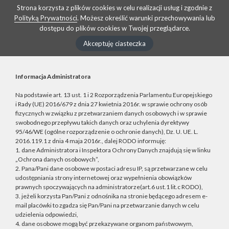
Strona korzysta z plików cookies w celu realizacji usług i zgodnie z
Polityką Prywatności
. Możesz określić warunki przechowywania lub
dostępu do plików cookies w Twojej przeglądarce.
Akceptuję ciasteczka
Informacja Administratora
Na podstawie art. 13 ust. 1 i 2 Rozporządzenia Parlamentu Europejskiego
i Rady (UE) 2016/679 z dnia 27 kwietnia 2016r. w sprawie ochrony osób
fizycznych w związku z przetwarzaniem danych osobowych i w sprawie
swobodnego przepływu takich danych oraz uchylenia dyrektywy
95/46/WE (ogólne rozporządzenie o ochronie danych), Dz. U. UE. L.
2016.119.1 z dnia 4 maja 2016r., dalej RODO informuję:
1. dane Administratora i Inspektora Ochrony Danych znajdują się w linku
„Ochrona danych osobowych”,
2. Pana/Pani dane osobowe w postaci adresu IP, są przetwarzane w celu
udostępniania strony internetowej oraz wypełnienia obowiązków
prawnych spoczywających na administratorze(art.6 ust.1 lit.c RODO),
3. jeżeli korzysta Pan/Pani z odnośnika na stronie będącego adresem e-
mail placówki to zgadza się Pan/Pani na przetwarzanie danych w celu
udzielenia odpowiedzi,
4. dane osobowe mogą być przekazywane organom państwowym,