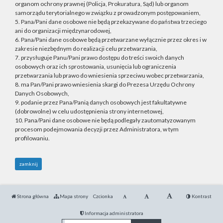
organom ochrony prawnej (Policja, Prokuratura, Sąd) lub organom
samorządu terytorialnego w związku z prowadzonym postępowaniem,
5. Pana/Pani dane osobowe nie będą przekazywane do państwa trzeciego
ani do organizacji międzynarodowej,
6. Pana/Pani dane osobowe będą przetwarzane wyłącznie przez okres i w
zakresie niezbędnym do realizacji celu przetwarzania,
7. przysługuje Panu/Pani prawo dostępu do treści swoich danych
osobowych oraz ich sprostowania, usunięcia lub ograniczenia
przetwarzania lub prawo do wniesienia sprzeciwu wobec przetwarzania,
8. ma Pan/Pani prawo wniesienia skargi do Prezesa Urzędu Ochrony
Danych Osobowych,
9. podanie przez Pana/Panią danych osobowych jest fakultatywne
(dobrowolne) w celu udostępnienia strony internetowej,
10. Pana/Pani dane osobowe nie będą podlegały zautomatyzowanym
procesom podejmowania decyzji przez Administratora, w tym
profilowaniu.
zamknij
Strona główna
Mapa strony
Czcionka
Kontrast
Informacja administratora