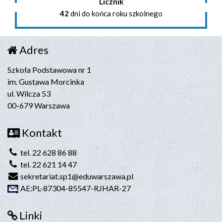
Licznik
42
dni do końca roku szkolnego
Adres
Szkoła Podstawowa nr 1
im. Gustawa Morcinka
ul. Wilcza 53
00-679 Warszawa
Kontakt
tel. 22 628 86 88
tel. 22 621 14 47
sekretariat.sp1@eduwarszawa.pl
AE:PL-87304-85547-RJHAR-27
Linki