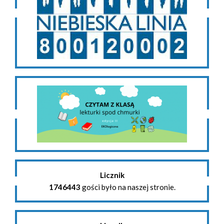
Licznik
1746443
gości było na naszej stronie.