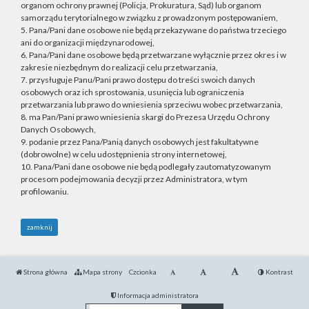
organom ochrony prawnej (Policja, Prokuratura, Sąd) lub organom
samorządu terytorialnego w związku z prowadzonym postępowaniem,
5. Pana/Pani dane osobowe nie będą przekazywane do państwa trzeciego
ani do organizacji międzynarodowej,
6. Pana/Pani dane osobowe będą przetwarzane wyłącznie przez okres i w
zakresie niezbędnym do realizacji celu przetwarzania,
7. przysługuje Panu/Pani prawo dostępu do treści swoich danych
osobowych oraz ich sprostowania, usunięcia lub ograniczenia
przetwarzania lub prawo do wniesienia sprzeciwu wobec przetwarzania,
8. ma Pan/Pani prawo wniesienia skargi do Prezesa Urzędu Ochrony
Danych Osobowych,
9. podanie przez Pana/Panią danych osobowych jest fakultatywne
(dobrowolne) w celu udostępnienia strony internetowej,
10. Pana/Pani dane osobowe nie będą podlegały zautomatyzowanym
procesom podejmowania decyzji przez Administratora, w tym
profilowaniu.
zamknij
Strona główna
Mapa strony
Czcionka
Kontrast
Informacja administratora