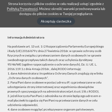
Strona korzysta z plików cookies w celu realizacji usług i zgodnie z
Polityką Prywatności
. Możesz określić warunki przechowywania lub
dostępu do plików cookies w Twojej przeglądarce.
Akceptuję ciasteczka
Informacja Administratora
Na podstawie art. 13 ust. 1 i 2 Rozporządzenia Parlamentu Europejskiego
i Rady (UE) 2016/679 z dnia 27 kwietnia 2016r. w sprawie ochrony osób
fizycznych w związku z przetwarzaniem danych osobowych i w sprawie
swobodnego przepływu takich danych oraz uchylenia dyrektywy
95/46/WE (ogólne rozporządzenie o ochronie danych), Dz. U. UE. L.
2016.119.1 z dnia 4 maja 2016r., dalej RODO informuję:
1. dane Administratora i Inspektora Ochrony Danych znajdują się w linku
„Ochrona danych osobowych”,
2. Pana/Pani dane osobowe w postaci adresu IP, są przetwarzane w celu
udostępniania strony internetowej oraz wypełnienia obowiązków
prawnych spoczywających na administratorze(art.6 ust.1 lit.c RODO),
3. jeżeli korzysta Pan/Pani z odnośnika na stronie będącego adresem e-
mail placówki to zgadza się Pan/Pani na przetwarzanie danych w celu
udzielenia odpowiedzi,
4. dane osobowe mogą być przekazywane organom państwowym,