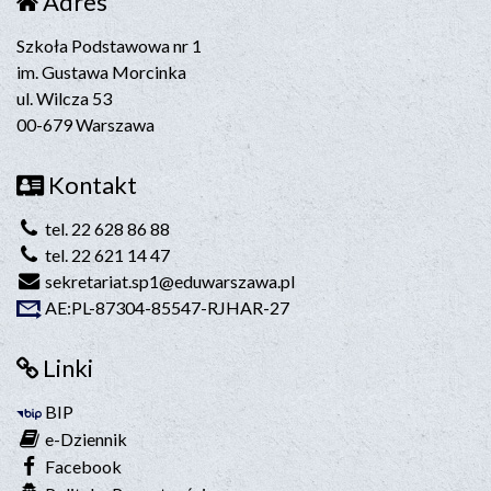
Adres
Szkoła Podstawowa nr 1
im. Gustawa Morcinka
ul. Wilcza 53
00-679 Warszawa
Kontakt
tel. 22 628 86 88
tel. 22 621 14 47
sekretariat.sp1@eduwarszawa.pl
AE:PL-87304-85547-RJHAR-27
Linki
BIP
e-Dziennik
Facebook