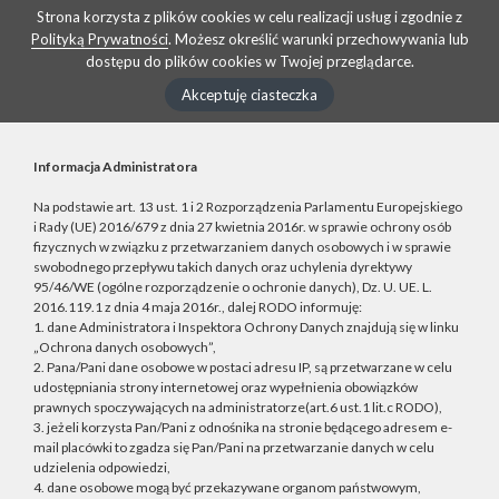
Strona korzysta z plików cookies w celu realizacji usług i zgodnie z
Polityką Prywatności
. Możesz określić warunki przechowywania lub
dostępu do plików cookies w Twojej przeglądarce.
Akceptuję ciasteczka
Informacja Administratora
Na podstawie art. 13 ust. 1 i 2 Rozporządzenia Parlamentu Europejskiego
i Rady (UE) 2016/679 z dnia 27 kwietnia 2016r. w sprawie ochrony osób
fizycznych w związku z przetwarzaniem danych osobowych i w sprawie
swobodnego przepływu takich danych oraz uchylenia dyrektywy
95/46/WE (ogólne rozporządzenie o ochronie danych), Dz. U. UE. L.
2016.119.1 z dnia 4 maja 2016r., dalej RODO informuję:
1. dane Administratora i Inspektora Ochrony Danych znajdują się w linku
„Ochrona danych osobowych”,
2. Pana/Pani dane osobowe w postaci adresu IP, są przetwarzane w celu
udostępniania strony internetowej oraz wypełnienia obowiązków
prawnych spoczywających na administratorze(art.6 ust.1 lit.c RODO),
3. jeżeli korzysta Pan/Pani z odnośnika na stronie będącego adresem e-
mail placówki to zgadza się Pan/Pani na przetwarzanie danych w celu
udzielenia odpowiedzi,
4. dane osobowe mogą być przekazywane organom państwowym,