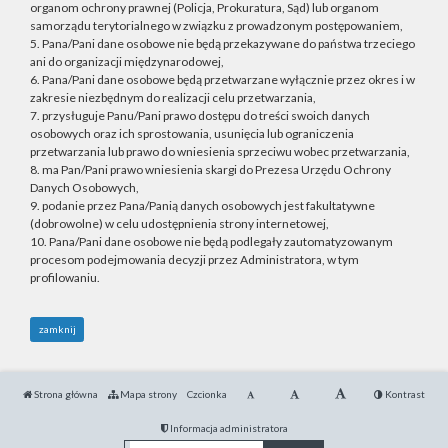
organom ochrony prawnej (Policja, Prokuratura, Sąd) lub organom
samorządu terytorialnego w związku z prowadzonym postępowaniem,
5. Pana/Pani dane osobowe nie będą przekazywane do państwa trzeciego
ani do organizacji międzynarodowej,
6. Pana/Pani dane osobowe będą przetwarzane wyłącznie przez okres i w
zakresie niezbędnym do realizacji celu przetwarzania,
7. przysługuje Panu/Pani prawo dostępu do treści swoich danych
osobowych oraz ich sprostowania, usunięcia lub ograniczenia
przetwarzania lub prawo do wniesienia sprzeciwu wobec przetwarzania,
8. ma Pan/Pani prawo wniesienia skargi do Prezesa Urzędu Ochrony
Danych Osobowych,
9. podanie przez Pana/Panią danych osobowych jest fakultatywne
(dobrowolne) w celu udostępnienia strony internetowej,
10. Pana/Pani dane osobowe nie będą podlegały zautomatyzowanym
procesom podejmowania decyzji przez Administratora, w tym
profilowaniu.
zamknij
Strona główna
Mapa strony
Czcionka
Kontrast
Informacja administratora