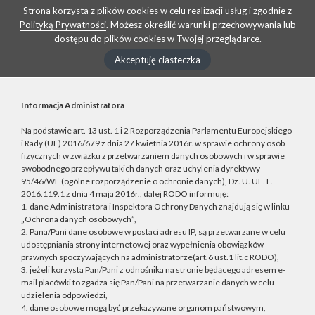
Strona korzysta z plików cookies w celu realizacji usług i zgodnie z
Polityką Prywatności
. Możesz określić warunki przechowywania lub
dostępu do plików cookies w Twojej przeglądarce.
Akceptuję ciasteczka
Informacja Administratora
Na podstawie art. 13 ust. 1 i 2 Rozporządzenia Parlamentu Europejskiego
i Rady (UE) 2016/679 z dnia 27 kwietnia 2016r. w sprawie ochrony osób
fizycznych w związku z przetwarzaniem danych osobowych i w sprawie
swobodnego przepływu takich danych oraz uchylenia dyrektywy
95/46/WE (ogólne rozporządzenie o ochronie danych), Dz. U. UE. L.
2016.119.1 z dnia 4 maja 2016r., dalej RODO informuję:
1. dane Administratora i Inspektora Ochrony Danych znajdują się w linku
„Ochrona danych osobowych”,
2. Pana/Pani dane osobowe w postaci adresu IP, są przetwarzane w celu
udostępniania strony internetowej oraz wypełnienia obowiązków
prawnych spoczywających na administratorze(art.6 ust.1 lit.c RODO),
3. jeżeli korzysta Pan/Pani z odnośnika na stronie będącego adresem e-
mail placówki to zgadza się Pan/Pani na przetwarzanie danych w celu
udzielenia odpowiedzi,
4. dane osobowe mogą być przekazywane organom państwowym,