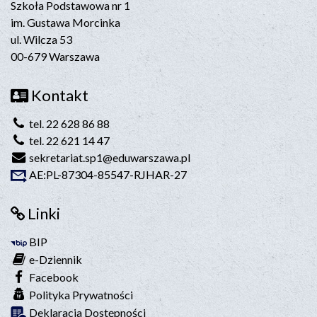
Szkoła Podstawowa nr 1
im. Gustawa Morcinka
ul. Wilcza 53
00-679 Warszawa
Kontakt
tel. 22 628 86 88
tel. 22 621 14 47
sekretariat.sp1@eduwarszawa.pl
AE:PL-87304-85547-RJHAR-27
Linki
BIP
e-Dziennik
Facebook
Polityka Prywatności
Deklaracja Dostępności