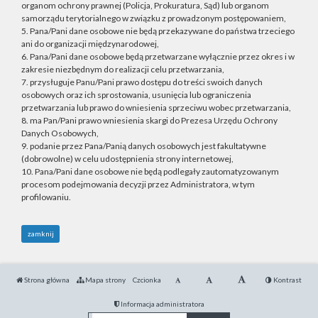
organom ochrony prawnej (Policja, Prokuratura, Sąd) lub organom
samorządu terytorialnego w związku z prowadzonym postępowaniem,
5. Pana/Pani dane osobowe nie będą przekazywane do państwa trzeciego
ani do organizacji międzynarodowej,
6. Pana/Pani dane osobowe będą przetwarzane wyłącznie przez okres i w
zakresie niezbędnym do realizacji celu przetwarzania,
7. przysługuje Panu/Pani prawo dostępu do treści swoich danych
osobowych oraz ich sprostowania, usunięcia lub ograniczenia
przetwarzania lub prawo do wniesienia sprzeciwu wobec przetwarzania,
8. ma Pan/Pani prawo wniesienia skargi do Prezesa Urzędu Ochrony
Danych Osobowych,
9. podanie przez Pana/Panią danych osobowych jest fakultatywne
(dobrowolne) w celu udostępnienia strony internetowej,
10. Pana/Pani dane osobowe nie będą podlegały zautomatyzowanym
procesom podejmowania decyzji przez Administratora, w tym
profilowaniu.
zamknij
Strona główna
Mapa strony
Czcionka
Kontrast
Informacja administratora