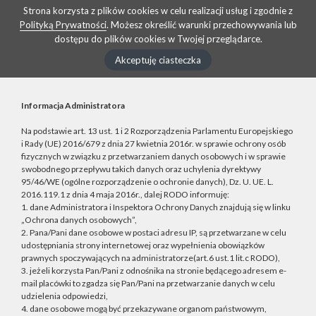
Strona korzysta z plików cookies w celu realizacji usług i zgodnie z
Polityką Prywatności
. Możesz określić warunki przechowywania lub
dostępu do plików cookies w Twojej przeglądarce.
Akceptuję ciasteczka
Informacja Administratora
Na podstawie art. 13 ust. 1 i 2 Rozporządzenia Parlamentu Europejskiego
i Rady (UE) 2016/679 z dnia 27 kwietnia 2016r. w sprawie ochrony osób
fizycznych w związku z przetwarzaniem danych osobowych i w sprawie
swobodnego przepływu takich danych oraz uchylenia dyrektywy
95/46/WE (ogólne rozporządzenie o ochronie danych), Dz. U. UE. L.
2016.119.1 z dnia 4 maja 2016r., dalej RODO informuję:
1. dane Administratora i Inspektora Ochrony Danych znajdują się w linku
„Ochrona danych osobowych”,
2. Pana/Pani dane osobowe w postaci adresu IP, są przetwarzane w celu
udostępniania strony internetowej oraz wypełnienia obowiązków
prawnych spoczywających na administratorze(art.6 ust.1 lit.c RODO),
3. jeżeli korzysta Pan/Pani z odnośnika na stronie będącego adresem e-
mail placówki to zgadza się Pan/Pani na przetwarzanie danych w celu
udzielenia odpowiedzi,
4. dane osobowe mogą być przekazywane organom państwowym,