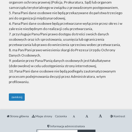
organom ochrony prawnej (Policja, Prokuratura, Sąd) lub organom
samorządu terytorialnego w związku z prowadzonym postępowaniem,
5. Pana/Pani dane osobowe nie będą przekazywane do państwa trzeciego
ani do organizacji międzynarodowej,
6. Pana/Pani dane osobowe będą przetwarzane wyłącznie przez okres i w
zakresie niezbędnym do realizacji celu przetwarzania,
7. przysługuje Panu/Pani prawo dostępu do treści swoich danych
osobowych oraz ich sprostowania, usunięcia lub ograniczenia
przetwarzania lub prawo do wniesienia sprzeciwu wobec przetwarzania,
8. ma Pan/Pani prawo wniesienia skargi do Prezesa Urzędu Ochrony
Danych Osobowych,
9. podanie przez Pana/Panią danych osobowych jest fakultatywne
(dobrowolne) w celu udostępnienia strony internetowej,
10. Pana/Pani dane osobowe nie będą podlegały zautomatyzowanym
procesom podejmowania decyzji przez Administratora, w tym
profilowaniu.
zamknij
Strona główna
Mapa strony
Czcionka
Kontrast
Informacja administratora