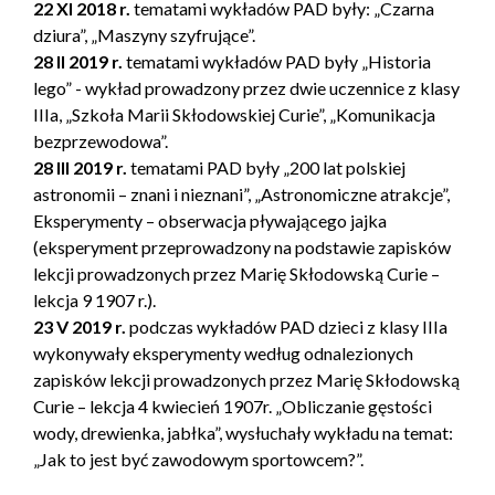
22 XI 2018 r.
tematami wykładów PAD były: „Czarna
dziura”, „Maszyny szyfrujące”.
28 II 2019 r.
tematami wykładów PAD były „Historia
lego” - wykład prowadzony przez dwie uczennice z klasy
IIIa, „Szkoła Marii Skłodowskiej Curie”, „Komunikacja
bezprzewodowa”.
28 III 2019 r.
tematami PAD były „200 lat polskiej
astronomii – znani i nieznani”, „Astronomiczne atrakcje”,
Eksperymenty – obserwacja pływającego jajka
(eksperyment przeprowadzony na podstawie zapisków
lekcji prowadzonych przez Marię Skłodowską Curie –
lekcja 9 1907 r.).
23 V 2019 r.
podczas wykładów PAD dzieci z klasy IIIa
wykonywały eksperymenty według odnalezionych
zapisków lekcji prowadzonych przez Marię Skłodowską
Curie – lekcja 4 kwiecień 1907r. „Obliczanie gęstości
wody, drewienka, jabłka”, wysłuchały wykładu na temat:
„Jak to jest być zawodowym sportowcem?”.