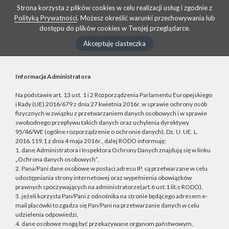
Strona korzysta z plików cookies w celu realizacji usług i zgodnie z
Polityką Prywatności
. Możesz określić warunki przechowywania lub
dostępu do plików cookies w Twojej przeglądarce.
Akceptuję ciasteczka
Informacja Administratora
Na podstawie art. 13 ust. 1 i 2 Rozporządzenia Parlamentu Europejskiego
i Rady (UE) 2016/679 z dnia 27 kwietnia 2016r. w sprawie ochrony osób
fizycznych w związku z przetwarzaniem danych osobowych i w sprawie
swobodnego przepływu takich danych oraz uchylenia dyrektywy
95/46/WE (ogólne rozporządzenie o ochronie danych), Dz. U. UE. L.
2016.119.1 z dnia 4 maja 2016r., dalej RODO informuję:
1. dane Administratora i Inspektora Ochrony Danych znajdują się w linku
„Ochrona danych osobowych”,
2. Pana/Pani dane osobowe w postaci adresu IP, są przetwarzane w celu
udostępniania strony internetowej oraz wypełnienia obowiązków
prawnych spoczywających na administratorze(art.6 ust.1 lit.c RODO),
3. jeżeli korzysta Pan/Pani z odnośnika na stronie będącego adresem e-
mail placówki to zgadza się Pan/Pani na przetwarzanie danych w celu
udzielenia odpowiedzi,
4. dane osobowe mogą być przekazywane organom państwowym,