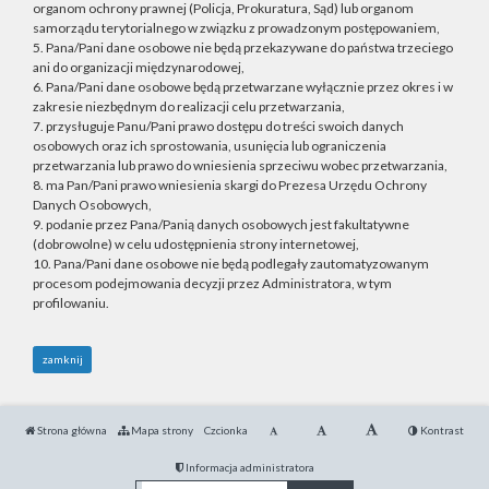
organom ochrony prawnej (Policja, Prokuratura, Sąd) lub organom
samorządu terytorialnego w związku z prowadzonym postępowaniem,
5. Pana/Pani dane osobowe nie będą przekazywane do państwa trzeciego
ani do organizacji międzynarodowej,
6. Pana/Pani dane osobowe będą przetwarzane wyłącznie przez okres i w
zakresie niezbędnym do realizacji celu przetwarzania,
7. przysługuje Panu/Pani prawo dostępu do treści swoich danych
osobowych oraz ich sprostowania, usunięcia lub ograniczenia
przetwarzania lub prawo do wniesienia sprzeciwu wobec przetwarzania,
8. ma Pan/Pani prawo wniesienia skargi do Prezesa Urzędu Ochrony
Danych Osobowych,
9. podanie przez Pana/Panią danych osobowych jest fakultatywne
(dobrowolne) w celu udostępnienia strony internetowej,
10. Pana/Pani dane osobowe nie będą podlegały zautomatyzowanym
procesom podejmowania decyzji przez Administratora, w tym
profilowaniu.
zamknij
Strona główna
Mapa strony
Czcionka
Kontrast
Informacja administratora