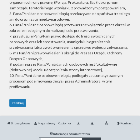
organom ochrony prawnej (Policja, Prokuratura, Sąd) lub organom
samorządu terytorialnego w związku z prowadzonym postępowaniem,
5. Pana/Pani dane osobowe nie będą przekazywane do państwa trzeciego
ani do organizacji międzynarodowej,
6. Pana/Pani dane osobowe będą przetwarzane wyłącznie przez okres i w
zakresie niezbędnym do realizacji celu przetwarzania,
7. przysługuje Panu/Pani prawo dostępu do treści swoich danych
osobowych oraz ich sprostowania, usunięcia lub ograniczenia
przetwarzania lub prawo do wniesienia sprzeciwu wobec przetwarzania,
8. ma Pan/Pani prawo wniesienia skargi do Prezesa Urzędu Ochrony
Danych Osobowych,
9. podanie przez Pana/Panią danych osobowych jest fakultatywne
(dobrowolne) w celu udostępnienia strony internetowej,
10. Pana/Pani dane osobowe nie będą podlegały zautomatyzowanym
procesom podejmowania decyzji przez Administratora, w tym
profilowaniu.
zamknij
Strona główna
Mapa strony
Czcionka
Kontrast
Informacja administratora