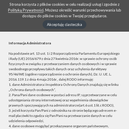
Strona korzysta z plików cookies w celu realizacji usług i zgodnie z
Polityką Prywatności
. Możesz określić warunki przechowywania lub
dostępu do plików cookies w Twojej przeglądarce.
Akceptuję ciasteczka
Informacja Administratora
Na podstawie art. 13 ust. 1 i 2 Rozporządzenia Parlamentu Europejskiego
i Rady (UE) 2016/679 z dnia 27 kwietnia 2016r. w sprawie ochrony osób
fizycznych w związku z przetwarzaniem danych osobowych i w sprawie
swobodnego przepływu takich danych oraz uchylenia dyrektywy
95/46/WE (ogólne rozporządzenie o ochronie danych), Dz. U. UE. L.
2016.119.1 z dnia 4 maja 2016r., dalej RODO informuję:
1. dane Administratora i Inspektora Ochrony Danych znajdują się w linku
„Ochrona danych osobowych”,
2. Pana/Pani dane osobowe w postaci adresu IP, są przetwarzane w celu
udostępniania strony internetowej oraz wypełnienia obowiązków
prawnych spoczywających na administratorze(art.6 ust.1 lit.c RODO),
3. jeżeli korzysta Pan/Pani z odnośnika na stronie będącego adresem e-
mail placówki to zgadza się Pan/Pani na przetwarzanie danych w celu
udzielenia odpowiedzi,
4. dane osobowe mogą być przekazywane organom państwowym,