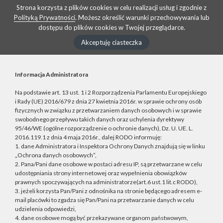
Strona korzysta z plików cookies w celu realizacji usług i zgodnie z
Polityką Prywatności
. Możesz określić warunki przechowywania lub
dostępu do plików cookies w Twojej przeglądarce.
Akceptuję ciasteczka
Informacja Administratora
Na podstawie art. 13 ust. 1 i 2 Rozporządzenia Parlamentu Europejskiego
i Rady (UE) 2016/679 z dnia 27 kwietnia 2016r. w sprawie ochrony osób
fizycznych w związku z przetwarzaniem danych osobowych i w sprawie
swobodnego przepływu takich danych oraz uchylenia dyrektywy
95/46/WE (ogólne rozporządzenie o ochronie danych), Dz. U. UE. L.
2016.119.1 z dnia 4 maja 2016r., dalej RODO informuję:
1. dane Administratora i Inspektora Ochrony Danych znajdują się w linku
„Ochrona danych osobowych”,
2. Pana/Pani dane osobowe w postaci adresu IP, są przetwarzane w celu
udostępniania strony internetowej oraz wypełnienia obowiązków
prawnych spoczywających na administratorze(art.6 ust.1 lit.c RODO),
3. jeżeli korzysta Pan/Pani z odnośnika na stronie będącego adresem e-
mail placówki to zgadza się Pan/Pani na przetwarzanie danych w celu
udzielenia odpowiedzi,
4. dane osobowe mogą być przekazywane organom państwowym,