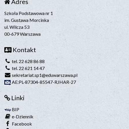
Adres
Szkoła Podstawowa nr 1
im. Gustawa Morcinka
ul. Wilcza 53
00-679 Warszawa
Kontakt
tel. 22 628 86 88
tel. 22 621 14 47
sekretariat.sp1@eduwarszawa.pl
AE:PL-87304-85547-RJHAR-27
Linki
BIP
e-Dziennik
Facebook