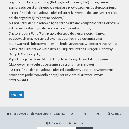
organom ochrony prawnej (Policja, Prokuratura, Sąd) lub organom
samorządu terytorialnego w związku z prowadzonym postępowaniem,
5. Pana/Pani dane osobowe nie będą przekazywane do państwa trzeciego
ani do organizacji międzynarodowej,
6. Pana/Pani dane osobowe będą przetwarzane wyłącznie przez okres i w
zakresie niezbędnym do realizacji celu przetwarzania,
7. przysługuje Panu/Pani prawo dostępu do treści swoich danych
osobowych oraz ich sprostowania, usunięcia lub ograniczenia
przetwarzania lub prawo do wniesienia sprzeciwu wobec przetwarzania,
8. ma Pan/Pani prawo wniesienia skargi do Prezesa Urzędu Ochrony
Danych Osobowych,
9. podanie przez Pana/Panią danych osobowych jest fakultatywne
(dobrowolne) w celu udostępnienia strony internetowej,
10. Pana/Pani dane osobowe nie będą podlegały zautomatyzowanym
procesom podejmowania decyzji przez Administratora, w tym
profilowaniu.
zamknij
Strona główna
Mapa strony
Czcionka
Kontrast
Informacja administratora