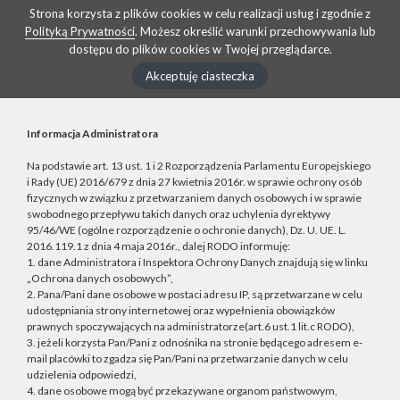
Strona korzysta z plików cookies w celu realizacji usług i zgodnie z
Polityką Prywatności
. Możesz określić warunki przechowywania lub
dostępu do plików cookies w Twojej przeglądarce.
Akceptuję ciasteczka
Informacja Administratora
Na podstawie art. 13 ust. 1 i 2 Rozporządzenia Parlamentu Europejskiego
i Rady (UE) 2016/679 z dnia 27 kwietnia 2016r. w sprawie ochrony osób
fizycznych w związku z przetwarzaniem danych osobowych i w sprawie
swobodnego przepływu takich danych oraz uchylenia dyrektywy
95/46/WE (ogólne rozporządzenie o ochronie danych), Dz. U. UE. L.
2016.119.1 z dnia 4 maja 2016r., dalej RODO informuję:
1. dane Administratora i Inspektora Ochrony Danych znajdują się w linku
„Ochrona danych osobowych”,
2. Pana/Pani dane osobowe w postaci adresu IP, są przetwarzane w celu
udostępniania strony internetowej oraz wypełnienia obowiązków
prawnych spoczywających na administratorze(art.6 ust.1 lit.c RODO),
3. jeżeli korzysta Pan/Pani z odnośnika na stronie będącego adresem e-
mail placówki to zgadza się Pan/Pani na przetwarzanie danych w celu
udzielenia odpowiedzi,
4. dane osobowe mogą być przekazywane organom państwowym,