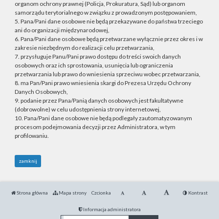
organom ochrony prawnej (Policja, Prokuratura, Sąd) lub organom
samorządu terytorialnego w związku z prowadzonym postępowaniem,
5. Pana/Pani dane osobowe nie będą przekazywane do państwa trzeciego
ani do organizacji międzynarodowej,
6. Pana/Pani dane osobowe będą przetwarzane wyłącznie przez okres i w
zakresie niezbędnym do realizacji celu przetwarzania,
7. przysługuje Panu/Pani prawo dostępu do treści swoich danych
osobowych oraz ich sprostowania, usunięcia lub ograniczenia
przetwarzania lub prawo do wniesienia sprzeciwu wobec przetwarzania,
8. ma Pan/Pani prawo wniesienia skargi do Prezesa Urzędu Ochrony
Danych Osobowych,
9. podanie przez Pana/Panią danych osobowych jest fakultatywne
(dobrowolne) w celu udostępnienia strony internetowej,
10. Pana/Pani dane osobowe nie będą podlegały zautomatyzowanym
procesom podejmowania decyzji przez Administratora, w tym
profilowaniu.
zamknij
Strona główna
Mapa strony
Czcionka
Kontrast
Informacja administratora