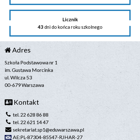
Licznik
43
dni do końca roku szkolnego
Adres
Szkoła Podstawowa nr 1
im. Gustawa Morcinka
ul. Wilcza 53
00-679 Warszawa
Kontakt
tel. 22 628 86 88
tel. 22 621 14 47
sekretariat.sp1@eduwarszawa.pl
AE:PL-87304-85547-RJHAR-27