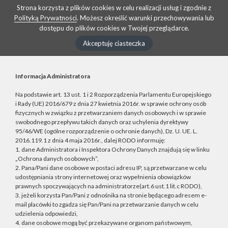
Strona korzysta z plików cookies w celu realizacji usług i zgodnie z
Polityką Prywatności
. Możesz określić warunki przechowywania lub
dostępu do plików cookies w Twojej przeglądarce.
Akceptuję ciasteczka
Informacja Administratora
Na podstawie art. 13 ust. 1 i 2 Rozporządzenia Parlamentu Europejskiego
i Rady (UE) 2016/679 z dnia 27 kwietnia 2016r. w sprawie ochrony osób
fizycznych w związku z przetwarzaniem danych osobowych i w sprawie
swobodnego przepływu takich danych oraz uchylenia dyrektywy
95/46/WE (ogólne rozporządzenie o ochronie danych), Dz. U. UE. L.
2016.119.1 z dnia 4 maja 2016r., dalej RODO informuję:
1. dane Administratora i Inspektora Ochrony Danych znajdują się w linku
„Ochrona danych osobowych”,
2. Pana/Pani dane osobowe w postaci adresu IP, są przetwarzane w celu
udostępniania strony internetowej oraz wypełnienia obowiązków
prawnych spoczywających na administratorze(art.6 ust.1 lit.c RODO),
3. jeżeli korzysta Pan/Pani z odnośnika na stronie będącego adresem e-
mail placówki to zgadza się Pan/Pani na przetwarzanie danych w celu
udzielenia odpowiedzi,
4. dane osobowe mogą być przekazywane organom państwowym,