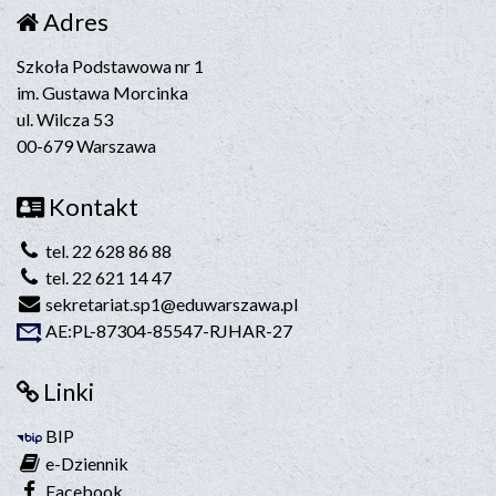
Adres
Szkoła Podstawowa nr 1
im. Gustawa Morcinka
ul. Wilcza 53
00-679 Warszawa
Kontakt
tel. 22 628 86 88
tel. 22 621 14 47
sekretariat.sp1@eduwarszawa.pl
AE:PL-87304-85547-RJHAR-27
Linki
BIP
e-Dziennik
Facebook