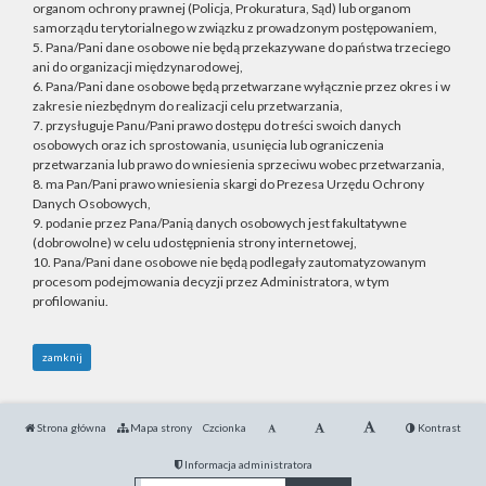
organom ochrony prawnej (Policja, Prokuratura, Sąd) lub organom
samorządu terytorialnego w związku z prowadzonym postępowaniem,
5. Pana/Pani dane osobowe nie będą przekazywane do państwa trzeciego
ani do organizacji międzynarodowej,
6. Pana/Pani dane osobowe będą przetwarzane wyłącznie przez okres i w
zakresie niezbędnym do realizacji celu przetwarzania,
7. przysługuje Panu/Pani prawo dostępu do treści swoich danych
osobowych oraz ich sprostowania, usunięcia lub ograniczenia
przetwarzania lub prawo do wniesienia sprzeciwu wobec przetwarzania,
8. ma Pan/Pani prawo wniesienia skargi do Prezesa Urzędu Ochrony
Danych Osobowych,
9. podanie przez Pana/Panią danych osobowych jest fakultatywne
(dobrowolne) w celu udostępnienia strony internetowej,
10. Pana/Pani dane osobowe nie będą podlegały zautomatyzowanym
procesom podejmowania decyzji przez Administratora, w tym
profilowaniu.
zamknij
Strona główna
Mapa strony
Czcionka
Kontrast
Informacja administratora