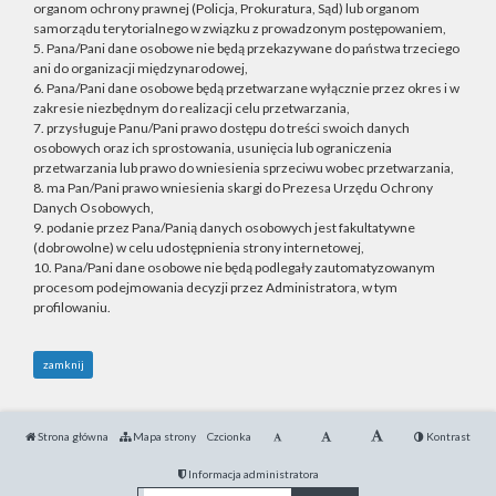
organom ochrony prawnej (Policja, Prokuratura, Sąd) lub organom
samorządu terytorialnego w związku z prowadzonym postępowaniem,
5. Pana/Pani dane osobowe nie będą przekazywane do państwa trzeciego
ani do organizacji międzynarodowej,
6. Pana/Pani dane osobowe będą przetwarzane wyłącznie przez okres i w
zakresie niezbędnym do realizacji celu przetwarzania,
7. przysługuje Panu/Pani prawo dostępu do treści swoich danych
osobowych oraz ich sprostowania, usunięcia lub ograniczenia
przetwarzania lub prawo do wniesienia sprzeciwu wobec przetwarzania,
8. ma Pan/Pani prawo wniesienia skargi do Prezesa Urzędu Ochrony
Danych Osobowych,
9. podanie przez Pana/Panią danych osobowych jest fakultatywne
(dobrowolne) w celu udostępnienia strony internetowej,
10. Pana/Pani dane osobowe nie będą podlegały zautomatyzowanym
procesom podejmowania decyzji przez Administratora, w tym
profilowaniu.
zamknij
Strona główna
Mapa strony
Czcionka
Kontrast
Informacja administratora