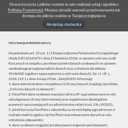
Strona korzysta z plików cookies w celu realizacji usług i zgodnie z
Polityką Prywatności
. Możesz określić warunki przechowywania lub
dostępu do plików cookies w Twojej przeglądarce.
Akceptuję ciasteczka
Informacja Administratora
Na podstawie art. 13 ust. 1 i 2 Rozporządzenia Parlamentu Europejskiego
i Rady (UE) 2016/679 z dnia 27 kwietnia 2016r. w sprawie ochrony osób
fizycznych w związku z przetwarzaniem danych osobowych i w sprawie
swobodnego przepływu takich danych oraz uchylenia dyrektywy
95/46/WE (ogólne rozporządzenie o ochronie danych), Dz. U. UE. L.
2016.119.1 z dnia 4 maja 2016r., dalej RODO informuję:
1. dane Administratora i Inspektora Ochrony Danych znajdują się w linku
„Ochrona danych osobowych”,
2. Pana/Pani dane osobowe w postaci adresu IP, są przetwarzane w celu
udostępniania strony internetowej oraz wypełnienia obowiązków
prawnych spoczywających na administratorze(art.6 ust.1 lit.c RODO),
3. jeżeli korzysta Pan/Pani z odnośnika na stronie będącego adresem e-
mail placówki to zgadza się Pan/Pani na przetwarzanie danych w celu
udzielenia odpowiedzi,
4. dane osobowe mogą być przekazywane organom państwowym,