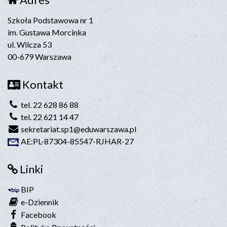
Szkoła Podstawowa nr 1
im. Gustawa Morcinka
ul. Wilcza 53
00-679 Warszawa
Kontakt
tel. 22 628 86 88
tel. 22 621 14 47
sekretariat.sp1@eduwarszawa.pl
AE:PL-87304-85547-RJHAR-27
Linki
BIP
e-Dziennik
Facebook