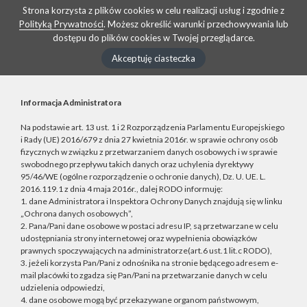
Strona korzysta z plików cookies w celu realizacji usług i zgodnie z
Polityką Prywatności
. Możesz określić warunki przechowywania lub
dostępu do plików cookies w Twojej przeglądarce.
Akceptuję ciasteczka
Informacja Administratora
Na podstawie art. 13 ust. 1 i 2 Rozporządzenia Parlamentu Europejskiego
i Rady (UE) 2016/679 z dnia 27 kwietnia 2016r. w sprawie ochrony osób
fizycznych w związku z przetwarzaniem danych osobowych i w sprawie
swobodnego przepływu takich danych oraz uchylenia dyrektywy
95/46/WE (ogólne rozporządzenie o ochronie danych), Dz. U. UE. L.
2016.119.1 z dnia 4 maja 2016r., dalej RODO informuję:
1. dane Administratora i Inspektora Ochrony Danych znajdują się w linku
„Ochrona danych osobowych”,
2. Pana/Pani dane osobowe w postaci adresu IP, są przetwarzane w celu
udostępniania strony internetowej oraz wypełnienia obowiązków
prawnych spoczywających na administratorze(art.6 ust.1 lit.c RODO),
3. jeżeli korzysta Pan/Pani z odnośnika na stronie będącego adresem e-
mail placówki to zgadza się Pan/Pani na przetwarzanie danych w celu
udzielenia odpowiedzi,
4. dane osobowe mogą być przekazywane organom państwowym,