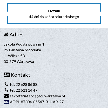
Licznik
44
dni do końca roku szkolnego
Adres
Szkoła Podstawowa nr 1
im. Gustawa Morcinka
ul. Wilcza 53
00-679 Warszawa
Kontakt
tel. 22 628 86 88
tel. 22 621 14 47
sekretariat.sp1@eduwarszawa.pl
AE:PL-87304-85547-RJHAR-27