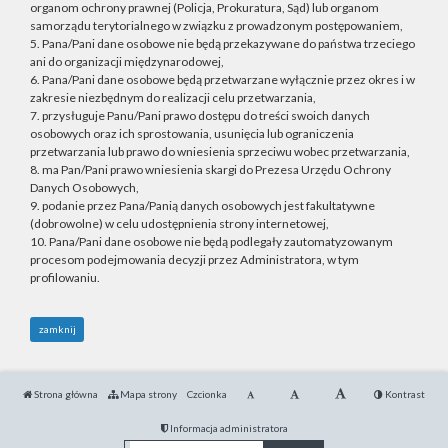
organom ochrony prawnej (Policja, Prokuratura, Sąd) lub organom
samorządu terytorialnego w związku z prowadzonym postępowaniem,
5. Pana/Pani dane osobowe nie będą przekazywane do państwa trzeciego
ani do organizacji międzynarodowej,
6. Pana/Pani dane osobowe będą przetwarzane wyłącznie przez okres i w
zakresie niezbędnym do realizacji celu przetwarzania,
7. przysługuje Panu/Pani prawo dostępu do treści swoich danych
osobowych oraz ich sprostowania, usunięcia lub ograniczenia
przetwarzania lub prawo do wniesienia sprzeciwu wobec przetwarzania,
8. ma Pan/Pani prawo wniesienia skargi do Prezesa Urzędu Ochrony
Danych Osobowych,
9. podanie przez Pana/Panią danych osobowych jest fakultatywne
(dobrowolne) w celu udostępnienia strony internetowej,
10. Pana/Pani dane osobowe nie będą podlegały zautomatyzowanym
procesom podejmowania decyzji przez Administratora, w tym
profilowaniu.
zamknij
Strona główna
Mapa strony
Czcionka
Kontrast
Informacja administratora