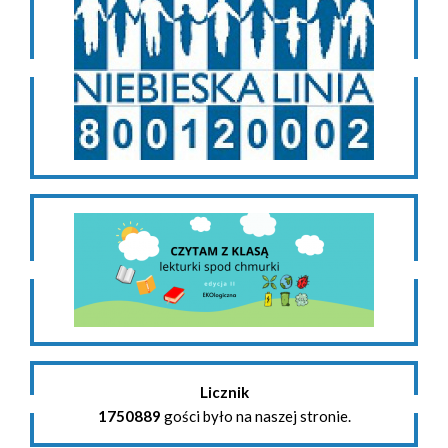
Licznik
1750889
gości było na naszej stronie.