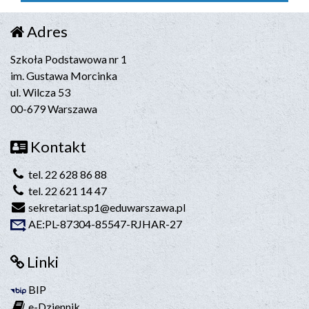
Adres
Szkoła Podstawowa nr 1
im. Gustawa Morcinka
ul. Wilcza 53
00-679 Warszawa
Kontakt
tel. 22 628 86 88
tel. 22 621 14 47
sekretariat.sp1@eduwarszawa.pl
AE:PL-87304-85547-RJHAR-27
Linki
BIP
e-Dziennik