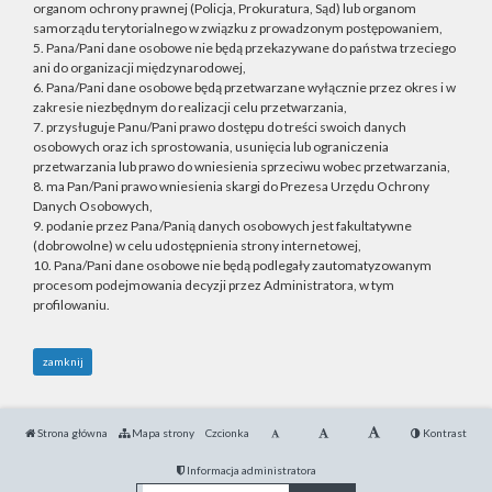
organom ochrony prawnej (Policja, Prokuratura, Sąd) lub organom
samorządu terytorialnego w związku z prowadzonym postępowaniem,
5. Pana/Pani dane osobowe nie będą przekazywane do państwa trzeciego
ani do organizacji międzynarodowej,
6. Pana/Pani dane osobowe będą przetwarzane wyłącznie przez okres i w
zakresie niezbędnym do realizacji celu przetwarzania,
7. przysługuje Panu/Pani prawo dostępu do treści swoich danych
osobowych oraz ich sprostowania, usunięcia lub ograniczenia
przetwarzania lub prawo do wniesienia sprzeciwu wobec przetwarzania,
8. ma Pan/Pani prawo wniesienia skargi do Prezesa Urzędu Ochrony
Danych Osobowych,
9. podanie przez Pana/Panią danych osobowych jest fakultatywne
(dobrowolne) w celu udostępnienia strony internetowej,
10. Pana/Pani dane osobowe nie będą podlegały zautomatyzowanym
procesom podejmowania decyzji przez Administratora, w tym
profilowaniu.
zamknij
Strona główna
Mapa strony
Czcionka
Kontrast
Informacja administratora