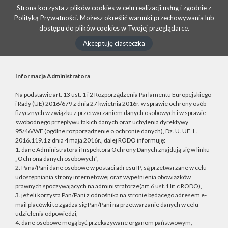
Strona korzysta z plików cookies w celu realizacji usług i zgodnie z
Polityką Prywatności
. Możesz określić warunki przechowywania lub
dostępu do plików cookies w Twojej przeglądarce.
Akceptuję ciasteczka
Informacja Administratora
Na podstawie art. 13 ust. 1 i 2 Rozporządzenia Parlamentu Europejskiego
i Rady (UE) 2016/679 z dnia 27 kwietnia 2016r. w sprawie ochrony osób
fizycznych w związku z przetwarzaniem danych osobowych i w sprawie
swobodnego przepływu takich danych oraz uchylenia dyrektywy
95/46/WE (ogólne rozporządzenie o ochronie danych), Dz. U. UE. L.
2016.119.1 z dnia 4 maja 2016r., dalej RODO informuję:
1. dane Administratora i Inspektora Ochrony Danych znajdują się w linku
„Ochrona danych osobowych”,
2. Pana/Pani dane osobowe w postaci adresu IP, są przetwarzane w celu
udostępniania strony internetowej oraz wypełnienia obowiązków
prawnych spoczywających na administratorze(art.6 ust.1 lit.c RODO),
3. jeżeli korzysta Pan/Pani z odnośnika na stronie będącego adresem e-
mail placówki to zgadza się Pan/Pani na przetwarzanie danych w celu
udzielenia odpowiedzi,
4. dane osobowe mogą być przekazywane organom państwowym,