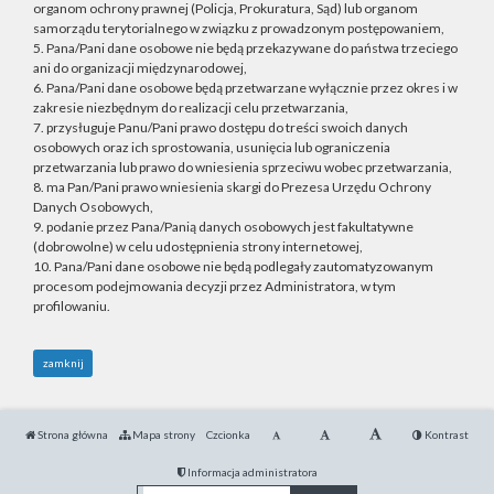
organom ochrony prawnej (Policja, Prokuratura, Sąd) lub organom
samorządu terytorialnego w związku z prowadzonym postępowaniem,
5. Pana/Pani dane osobowe nie będą przekazywane do państwa trzeciego
ani do organizacji międzynarodowej,
6. Pana/Pani dane osobowe będą przetwarzane wyłącznie przez okres i w
zakresie niezbędnym do realizacji celu przetwarzania,
7. przysługuje Panu/Pani prawo dostępu do treści swoich danych
osobowych oraz ich sprostowania, usunięcia lub ograniczenia
przetwarzania lub prawo do wniesienia sprzeciwu wobec przetwarzania,
8. ma Pan/Pani prawo wniesienia skargi do Prezesa Urzędu Ochrony
Danych Osobowych,
9. podanie przez Pana/Panią danych osobowych jest fakultatywne
(dobrowolne) w celu udostępnienia strony internetowej,
10. Pana/Pani dane osobowe nie będą podlegały zautomatyzowanym
procesom podejmowania decyzji przez Administratora, w tym
profilowaniu.
zamknij
Strona główna
Mapa strony
Czcionka
Kontrast
Informacja administratora