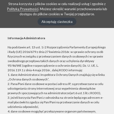
Strona korzysta z plików cookies w celu realizacji usług i zgodnie z
Polityką Prywatności
. Możesz określić warunki przechowywania lub
dostępu do plików cookies w Twojej przeglądarce.
Akceptuję ciasteczka
Informacja Administratora
Na podstawie art. 13 ust. 1 i 2 Rozporządzenia Parlamentu Europejskiego
i Rady (UE) 2016/679 z dnia 27 kwietnia 2016r. w sprawie ochrony osób
fizycznych w związku z przetwarzaniem danych osobowych i w sprawie
swobodnego przepływu takich danych oraz uchylenia dyrektywy
95/46/WE (ogólne rozporządzenie o ochronie danych), Dz. U. UE. L.
2016.119.1 z dnia 4 maja 2016r., dalej RODO informuję:
1. dane Administratora i Inspektora Ochrony Danych znajdują się w linku
„Ochrona danych osobowych”,
2. Pana/Pani dane osobowe w postaci adresu IP, są przetwarzane w celu
udostępniania strony internetowej oraz wypełnienia obowiązków
prawnych spoczywających na administratorze(art.6 ust.1 lit.c RODO),
3. jeżeli korzysta Pan/Pani z odnośnika na stronie będącego adresem e-
mail placówki to zgadza się Pan/Pani na przetwarzanie danych w celu
udzielenia odpowiedzi,
4. dane osobowe mogą być przekazywane organom państwowym,