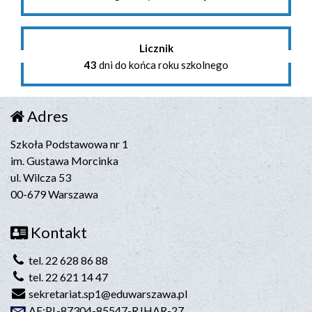
Licznik
43
dni do końca roku szkolnego
Adres
Szkoła Podstawowa nr 1
im. Gustawa Morcinka
ul. Wilcza 53
00-679 Warszawa
Kontakt
tel. 22 628 86 88
tel. 22 621 14 47
sekretariat.sp1@eduwarszawa.pl
AE:PL-87304-85547-RJHAR-27