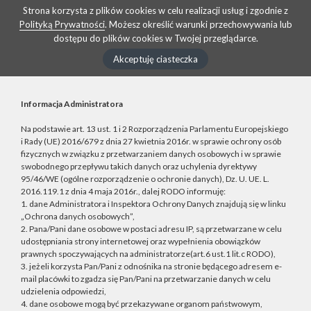
Strona korzysta z plików cookies w celu realizacji usług i zgodnie z
Polityką Prywatności
. Możesz określić warunki przechowywania lub
dostępu do plików cookies w Twojej przeglądarce.
Akceptuję ciasteczka
Informacja Administratora
Na podstawie art. 13 ust. 1 i 2 Rozporządzenia Parlamentu Europejskiego
i Rady (UE) 2016/679 z dnia 27 kwietnia 2016r. w sprawie ochrony osób
fizycznych w związku z przetwarzaniem danych osobowych i w sprawie
swobodnego przepływu takich danych oraz uchylenia dyrektywy
95/46/WE (ogólne rozporządzenie o ochronie danych), Dz. U. UE. L.
2016.119.1 z dnia 4 maja 2016r., dalej RODO informuję:
1. dane Administratora i Inspektora Ochrony Danych znajdują się w linku
„Ochrona danych osobowych”,
2. Pana/Pani dane osobowe w postaci adresu IP, są przetwarzane w celu
udostępniania strony internetowej oraz wypełnienia obowiązków
prawnych spoczywających na administratorze(art.6 ust.1 lit.c RODO),
3. jeżeli korzysta Pan/Pani z odnośnika na stronie będącego adresem e-
mail placówki to zgadza się Pan/Pani na przetwarzanie danych w celu
udzielenia odpowiedzi,
4. dane osobowe mogą być przekazywane organom państwowym,