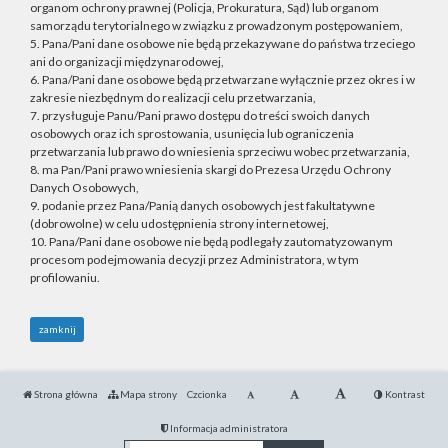
organom ochrony prawnej (Policja, Prokuratura, Sąd) lub organom
samorządu terytorialnego w związku z prowadzonym postępowaniem,
5. Pana/Pani dane osobowe nie będą przekazywane do państwa trzeciego
ani do organizacji międzynarodowej,
6. Pana/Pani dane osobowe będą przetwarzane wyłącznie przez okres i w
zakresie niezbędnym do realizacji celu przetwarzania,
7. przysługuje Panu/Pani prawo dostępu do treści swoich danych
osobowych oraz ich sprostowania, usunięcia lub ograniczenia
przetwarzania lub prawo do wniesienia sprzeciwu wobec przetwarzania,
8. ma Pan/Pani prawo wniesienia skargi do Prezesa Urzędu Ochrony
Danych Osobowych,
9. podanie przez Pana/Panią danych osobowych jest fakultatywne
(dobrowolne) w celu udostępnienia strony internetowej,
10. Pana/Pani dane osobowe nie będą podlegały zautomatyzowanym
procesom podejmowania decyzji przez Administratora, w tym
profilowaniu.
zamknij
Strona główna
Mapa strony
Czcionka
Kontrast
Informacja administratora