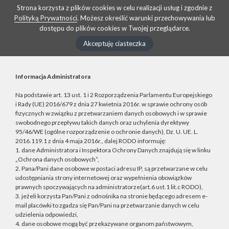
Strona korzysta z plików cookies w celu realizacji usług i zgodnie z
Polityką Prywatności
. Możesz określić warunki przechowywania lub
dostępu do plików cookies w Twojej przeglądarce.
Akceptuję ciasteczka
Informacja Administratora
Na podstawie art. 13 ust. 1 i 2 Rozporządzenia Parlamentu Europejskiego
i Rady (UE) 2016/679 z dnia 27 kwietnia 2016r. w sprawie ochrony osób
fizycznych w związku z przetwarzaniem danych osobowych i w sprawie
swobodnego przepływu takich danych oraz uchylenia dyrektywy
95/46/WE (ogólne rozporządzenie o ochronie danych), Dz. U. UE. L.
2016.119.1 z dnia 4 maja 2016r., dalej RODO informuję:
1. dane Administratora i Inspektora Ochrony Danych znajdują się w linku
„Ochrona danych osobowych”,
2. Pana/Pani dane osobowe w postaci adresu IP, są przetwarzane w celu
udostępniania strony internetowej oraz wypełnienia obowiązków
prawnych spoczywających na administratorze(art.6 ust.1 lit.c RODO),
3. jeżeli korzysta Pan/Pani z odnośnika na stronie będącego adresem e-
mail placówki to zgadza się Pan/Pani na przetwarzanie danych w celu
udzielenia odpowiedzi,
4. dane osobowe mogą być przekazywane organom państwowym,