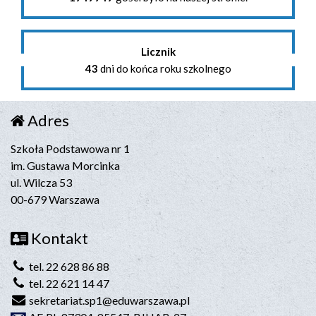
Licznik
43
dni do końca roku szkolnego
Adres
Szkoła Podstawowa nr 1
im. Gustawa Morcinka
ul. Wilcza 53
00-679 Warszawa
Kontakt
tel. 22 628 86 88
tel. 22 621 14 47
sekretariat.sp1@eduwarszawa.pl