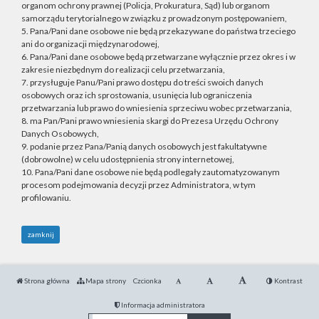
organom ochrony prawnej (Policja, Prokuratura, Sąd) lub organom
samorządu terytorialnego w związku z prowadzonym postępowaniem,
5. Pana/Pani dane osobowe nie będą przekazywane do państwa trzeciego
ani do organizacji międzynarodowej,
6. Pana/Pani dane osobowe będą przetwarzane wyłącznie przez okres i w
zakresie niezbędnym do realizacji celu przetwarzania,
7. przysługuje Panu/Pani prawo dostępu do treści swoich danych
osobowych oraz ich sprostowania, usunięcia lub ograniczenia
przetwarzania lub prawo do wniesienia sprzeciwu wobec przetwarzania,
8. ma Pan/Pani prawo wniesienia skargi do Prezesa Urzędu Ochrony
Danych Osobowych,
9. podanie przez Pana/Panią danych osobowych jest fakultatywne
(dobrowolne) w celu udostępnienia strony internetowej,
10. Pana/Pani dane osobowe nie będą podlegały zautomatyzowanym
procesom podejmowania decyzji przez Administratora, w tym
profilowaniu.
zamknij
Strona główna
Mapa strony
Czcionka
Kontrast
Informacja administratora