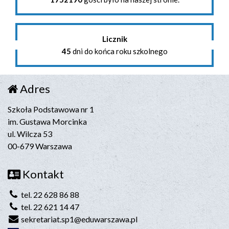
Licznik
45
dni do końca roku szkolnego
Adres
Szkoła Podstawowa nr 1
im. Gustawa Morcinka
ul. Wilcza 53
00-679 Warszawa
Kontakt
tel. 22 628 86 88
tel. 22 621 14 47
sekretariat.sp1@eduwarszawa.pl