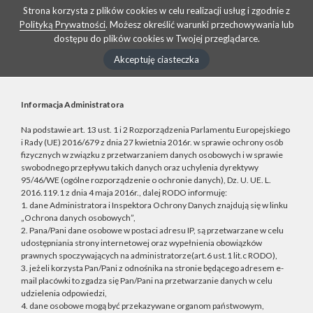
Strona korzysta z plików cookies w celu realizacji usług i zgodnie z
Polityką Prywatności
. Możesz określić warunki przechowywania lub
dostępu do plików cookies w Twojej przeglądarce.
Akceptuję ciasteczka
Informacja Administratora
Na podstawie art. 13 ust. 1 i 2 Rozporządzenia Parlamentu Europejskiego
i Rady (UE) 2016/679 z dnia 27 kwietnia 2016r. w sprawie ochrony osób
fizycznych w związku z przetwarzaniem danych osobowych i w sprawie
swobodnego przepływu takich danych oraz uchylenia dyrektywy
95/46/WE (ogólne rozporządzenie o ochronie danych), Dz. U. UE. L.
2016.119.1 z dnia 4 maja 2016r., dalej RODO informuję:
1. dane Administratora i Inspektora Ochrony Danych znajdują się w linku
„Ochrona danych osobowych”,
2. Pana/Pani dane osobowe w postaci adresu IP, są przetwarzane w celu
udostępniania strony internetowej oraz wypełnienia obowiązków
prawnych spoczywających na administratorze(art.6 ust.1 lit.c RODO),
3. jeżeli korzysta Pan/Pani z odnośnika na stronie będącego adresem e-
mail placówki to zgadza się Pan/Pani na przetwarzanie danych w celu
udzielenia odpowiedzi,
4. dane osobowe mogą być przekazywane organom państwowym,