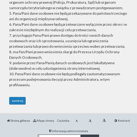
organom ochrony prawnej (Policja, Prokuratura, Sąd) lub organom
samorządu terytorialnego w związku z prowadzonym postępowaniem,
5. Pana/Pani dane osobowe nie będą przekazywane do państwa trzeciego
ani do organizacji międzynarodowej,
6. Pana/Pani dane osobowe będą przetwarzane wyłącznie przez okres i w
zakresie niezbędnym do realizacji celu przetwarzania,
7. przysługuje Panu/Pani prawo dostępu do treści swoich danych
osobowych oraz ich sprostowania, usunięcia lub ograniczenia
przetwarzania lub prawo do wniesienia sprzeciwu wobec przetwarzania,
8. ma Pan/Pani prawo wniesienia skargi do Prezesa Urzędu Ochrony
Danych Osobowych,
9. podanie przez Pana/Panią danych osobowych jest fakultatywne
(dobrowolne) w celu udostępnienia strony internetowej,
10. Pana/Pani dane osobowe nie będą podlegały zautomatyzowanym
procesom podejmowania decyzji przez Administratora, w tym
profilowaniu.
zamknij
Strona główna
Mapa strony
Czcionka
Kontrast
Informacja administratora