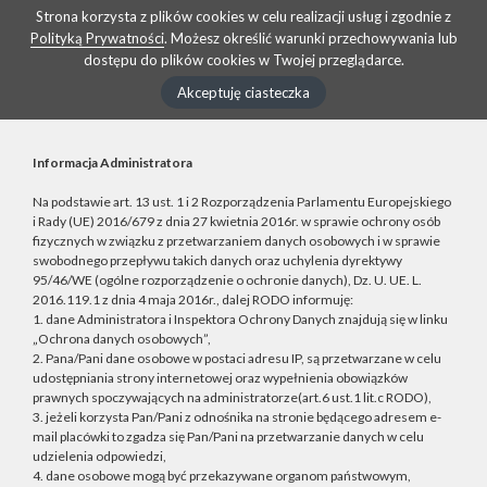
Strona korzysta z plików cookies w celu realizacji usług i zgodnie z
Polityką Prywatności
. Możesz określić warunki przechowywania lub
dostępu do plików cookies w Twojej przeglądarce.
Akceptuję ciasteczka
Informacja Administratora
Na podstawie art. 13 ust. 1 i 2 Rozporządzenia Parlamentu Europejskiego
i Rady (UE) 2016/679 z dnia 27 kwietnia 2016r. w sprawie ochrony osób
fizycznych w związku z przetwarzaniem danych osobowych i w sprawie
swobodnego przepływu takich danych oraz uchylenia dyrektywy
95/46/WE (ogólne rozporządzenie o ochronie danych), Dz. U. UE. L.
2016.119.1 z dnia 4 maja 2016r., dalej RODO informuję:
1. dane Administratora i Inspektora Ochrony Danych znajdują się w linku
„Ochrona danych osobowych”,
2. Pana/Pani dane osobowe w postaci adresu IP, są przetwarzane w celu
udostępniania strony internetowej oraz wypełnienia obowiązków
prawnych spoczywających na administratorze(art.6 ust.1 lit.c RODO),
3. jeżeli korzysta Pan/Pani z odnośnika na stronie będącego adresem e-
mail placówki to zgadza się Pan/Pani na przetwarzanie danych w celu
udzielenia odpowiedzi,
4. dane osobowe mogą być przekazywane organom państwowym,