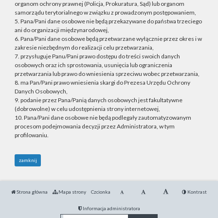
organom ochrony prawnej (Policja, Prokuratura, Sąd) lub organom
samorządu terytorialnego w związku z prowadzonym postępowaniem,
5. Pana/Pani dane osobowe nie będą przekazywane do państwa trzeciego
ani do organizacji międzynarodowej,
6. Pana/Pani dane osobowe będą przetwarzane wyłącznie przez okres i w
zakresie niezbędnym do realizacji celu przetwarzania,
7. przysługuje Panu/Pani prawo dostępu do treści swoich danych
osobowych oraz ich sprostowania, usunięcia lub ograniczenia
przetwarzania lub prawo do wniesienia sprzeciwu wobec przetwarzania,
8. ma Pan/Pani prawo wniesienia skargi do Prezesa Urzędu Ochrony
Danych Osobowych,
9. podanie przez Pana/Panią danych osobowych jest fakultatywne
(dobrowolne) w celu udostępnienia strony internetowej,
10. Pana/Pani dane osobowe nie będą podlegały zautomatyzowanym
procesom podejmowania decyzji przez Administratora, w tym
profilowaniu.
zamknij
Strona główna
Mapa strony
Czcionka
Kontrast
Informacja administratora