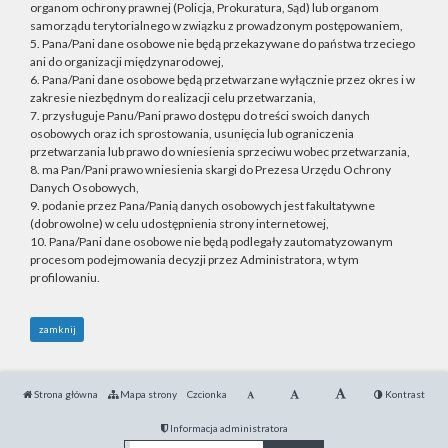
organom ochrony prawnej (Policja, Prokuratura, Sąd) lub organom
samorządu terytorialnego w związku z prowadzonym postępowaniem,
5. Pana/Pani dane osobowe nie będą przekazywane do państwa trzeciego
ani do organizacji międzynarodowej,
6. Pana/Pani dane osobowe będą przetwarzane wyłącznie przez okres i w
zakresie niezbędnym do realizacji celu przetwarzania,
7. przysługuje Panu/Pani prawo dostępu do treści swoich danych
osobowych oraz ich sprostowania, usunięcia lub ograniczenia
przetwarzania lub prawo do wniesienia sprzeciwu wobec przetwarzania,
8. ma Pan/Pani prawo wniesienia skargi do Prezesa Urzędu Ochrony
Danych Osobowych,
9. podanie przez Pana/Panią danych osobowych jest fakultatywne
(dobrowolne) w celu udostępnienia strony internetowej,
10. Pana/Pani dane osobowe nie będą podlegały zautomatyzowanym
procesom podejmowania decyzji przez Administratora, w tym
profilowaniu.
zamknij
Strona główna
Mapa strony
Czcionka
Kontrast
Informacja administratora