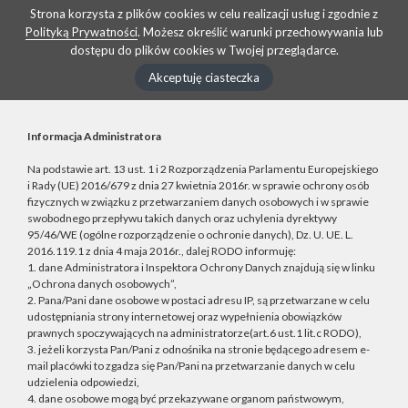
Strona korzysta z plików cookies w celu realizacji usług i zgodnie z
Polityką Prywatności
. Możesz określić warunki przechowywania lub
dostępu do plików cookies w Twojej przeglądarce.
Akceptuję ciasteczka
Informacja Administratora
Na podstawie art. 13 ust. 1 i 2 Rozporządzenia Parlamentu Europejskiego
i Rady (UE) 2016/679 z dnia 27 kwietnia 2016r. w sprawie ochrony osób
fizycznych w związku z przetwarzaniem danych osobowych i w sprawie
swobodnego przepływu takich danych oraz uchylenia dyrektywy
95/46/WE (ogólne rozporządzenie o ochronie danych), Dz. U. UE. L.
2016.119.1 z dnia 4 maja 2016r., dalej RODO informuję:
1. dane Administratora i Inspektora Ochrony Danych znajdują się w linku
„Ochrona danych osobowych”,
2. Pana/Pani dane osobowe w postaci adresu IP, są przetwarzane w celu
udostępniania strony internetowej oraz wypełnienia obowiązków
prawnych spoczywających na administratorze(art.6 ust.1 lit.c RODO),
3. jeżeli korzysta Pan/Pani z odnośnika na stronie będącego adresem e-
mail placówki to zgadza się Pan/Pani na przetwarzanie danych w celu
udzielenia odpowiedzi,
4. dane osobowe mogą być przekazywane organom państwowym,