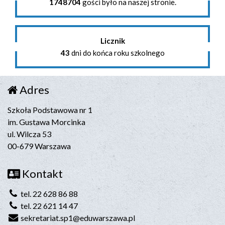
1748704
gości było na naszej stronie.
Licznik
43
dni do końca roku szkolnego
Adres
Szkoła Podstawowa nr 1
im. Gustawa Morcinka
ul. Wilcza 53
00-679 Warszawa
Kontakt
tel. 22 628 86 88
tel. 22 621 14 47
sekretariat.sp1@eduwarszawa.pl