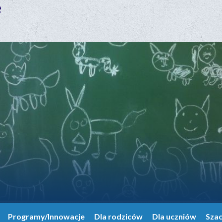
e
Programy/Innowacje
Dla rodziców
Dla uczniów
Sza