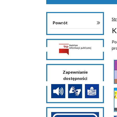
St
Powrót
K
Po
pr
Zapewnianie
dostępności