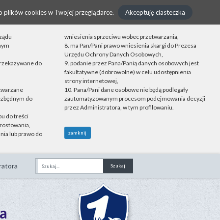
o plików cookies w Twojej przeglądarce.
Akceptuję ciasteczka
rządu
wniesienia sprzeciwu wobec przetwarzania,
onym
8. ma Pan/Pani prawo wniesienia skargi do Prezesa
Urzędu Ochrony Danych Osobowych,
przekazywane do
9. podanie przez Pana/Panią danych osobowych jest
fakultatywne (dobrowolne) w celu udostępnienia
strony internetowej,
etwarzane
10. Pana/Pani dane osobowe nie będą podlegały
iezbędnym do
zautomatyzowanym procesom podejmowania decyzji
przez Administratora, w tym profilowaniu.
u do treści
rostowania,
zamknij
nia lub prawo do
ratora
Fraza
a