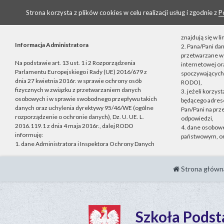
Strona korzysta z plików cookies w celu realizacji usług i zgodnie z
P
znajdują się w 
Informacja Administratora
2. Pana/Pani da
przetwarzane w 
Na podstawie art. 13 ust. 1 i 2 Rozporządzenia
internetowej o
Parlamentu Europejskiego i Rady (UE) 2016/679 z
spoczywających n
dnia 27 kwietnia 2016r. w sprawie ochrony osób
RODO),
fizycznych w związku z przetwarzaniem danych
3. jeżeli korzys
osobowych i w sprawie swobodnego przepływu takich
będącego adrese
danych oraz uchylenia dyrektywy 95/46/WE (ogólne
Pan/Pani na prz
rozporządzenie o ochronie danych), Dz. U. UE. L.
odpowiedzi,
2016.119.1 z dnia 4 maja 2016r., dalej RODO
4. dane osobow
informuję:
państwowym, or
1. dane Administratora i Inspektora Ochrony Danych
Strona główn
Szkoła Pods