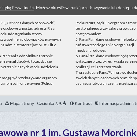
olityką Prywatności
. Możesz określić warunki przechowywania lub dostępu d
linku „Ochrona danych osobowych”,
Prokuratura, Sąd) lub organom samo
ne osobowe w postaci adresu IP, są
terytorialnego w związku z prowadz
celu udostępniania strony
postępowaniem,
raz wypełnienia obowiązków prawnych
5. Pana/Pani dane osobowe nie będą 
a administratorze(art.6 ust.1 lit.c
państwa trzeciego ani do organizacji
międzynarodowej,
ta Pan/Pani z odnośnika na stronie
6. Pana/Pani dane osobowe będą prz
m e-mail placówki to zgadza się
wyłącznie przez okres i w zakresie n
etwarzanie danych w celu udzielenia
realizacji celu przetwarzania,
7. przysługuje Panu/Pani prawo dostęp
e mogą być przekazywane organom
swoich danych osobowych oraz ich sp
ganom ochrony prawnej (Policja,
usunięcia lub ograniczenia przetwarza
a
Mapa strony
Czcionka
Kontrast
Informacja administ
tawowa nr 1 im. Gustawa Morcink