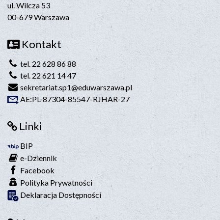
ul. Wilcza 53
00-679 Warszawa
Kontakt
tel. 22 628 86 88
tel. 22 621 14 47
sekretariat.sp1@eduwarszawa.pl
AE:PL-87304-85547-RJHAR-27
Linki
BIP
e-Dziennik
Facebook
Polityka Prywatności
Deklaracja Dostępności