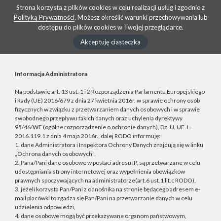
Strona korzysta z plików cookies w celu realizacji usług i zgodnie z
Polityką Prywatności
. Możesz określić warunki przechowywania lub
dostępu do plików cookies w Twojej przeglądarce.
Akceptuję ciasteczka
Informacja Administratora
Na podstawie art. 13 ust. 1 i 2 Rozporządzenia Parlamentu Europejskiego
i Rady (UE) 2016/679 z dnia 27 kwietnia 2016r. w sprawie ochrony osób
fizycznych w związku z przetwarzaniem danych osobowych i w sprawie
swobodnego przepływu takich danych oraz uchylenia dyrektywy
95/46/WE (ogólne rozporządzenie o ochronie danych), Dz. U. UE. L.
2016.119.1 z dnia 4 maja 2016r., dalej RODO informuję:
1. dane Administratora i Inspektora Ochrony Danych znajdują się w linku
„Ochrona danych osobowych”,
2. Pana/Pani dane osobowe w postaci adresu IP, są przetwarzane w celu
udostępniania strony internetowej oraz wypełnienia obowiązków
prawnych spoczywających na administratorze(art.6 ust.1 lit.c RODO),
3. jeżeli korzysta Pan/Pani z odnośnika na stronie będącego adresem e-
mail placówki to zgadza się Pan/Pani na przetwarzanie danych w celu
udzielenia odpowiedzi,
4. dane osobowe mogą być przekazywane organom państwowym,