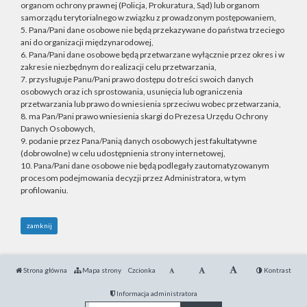
organom ochrony prawnej (Policja, Prokuratura, Sąd) lub organom
samorządu terytorialnego w związku z prowadzonym postępowaniem,
5. Pana/Pani dane osobowe nie będą przekazywane do państwa trzeciego
ani do organizacji międzynarodowej,
6. Pana/Pani dane osobowe będą przetwarzane wyłącznie przez okres i w
zakresie niezbędnym do realizacji celu przetwarzania,
7. przysługuje Panu/Pani prawo dostępu do treści swoich danych
osobowych oraz ich sprostowania, usunięcia lub ograniczenia
przetwarzania lub prawo do wniesienia sprzeciwu wobec przetwarzania,
8. ma Pan/Pani prawo wniesienia skargi do Prezesa Urzędu Ochrony
Danych Osobowych,
9. podanie przez Pana/Panią danych osobowych jest fakultatywne
(dobrowolne) w celu udostępnienia strony internetowej,
10. Pana/Pani dane osobowe nie będą podlegały zautomatyzowanym
procesom podejmowania decyzji przez Administratora, w tym
profilowaniu.
zamknij
Strona główna
Mapa strony
Czcionka
Kontrast
Informacja administratora