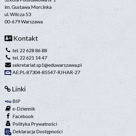
im. Gustawa Morcinka
ul. Wilcza 53
00-679 Warszawa
Kontakt
tel. 22 628 86 88
tel. 22 621 14 47
sekretariat.sp1@eduwarszawa.pl
AE:PL-87304-85547-RJHAR-27
Linki
BIP
e-Dziennik
Facebook
Polityka Prywatności
Deklaracja Dostępności