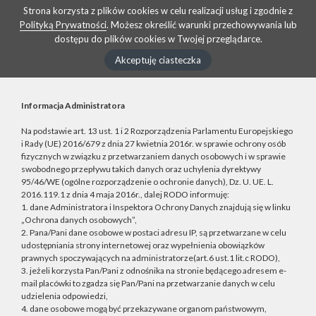
Strona korzysta z plików cookies w celu realizacji usług i zgodnie z
Polityką Prywatności
. Możesz określić warunki przechowywania lub
dostępu do plików cookies w Twojej przeglądarce.
Akceptuję ciasteczka
Informacja Administratora
Na podstawie art. 13 ust. 1 i 2 Rozporządzenia Parlamentu Europejskiego
i Rady (UE) 2016/679 z dnia 27 kwietnia 2016r. w sprawie ochrony osób
fizycznych w związku z przetwarzaniem danych osobowych i w sprawie
swobodnego przepływu takich danych oraz uchylenia dyrektywy
95/46/WE (ogólne rozporządzenie o ochronie danych), Dz. U. UE. L.
2016.119.1 z dnia 4 maja 2016r., dalej RODO informuję:
1. dane Administratora i Inspektora Ochrony Danych znajdują się w linku
„Ochrona danych osobowych”,
2. Pana/Pani dane osobowe w postaci adresu IP, są przetwarzane w celu
udostępniania strony internetowej oraz wypełnienia obowiązków
prawnych spoczywających na administratorze(art.6 ust.1 lit.c RODO),
3. jeżeli korzysta Pan/Pani z odnośnika na stronie będącego adresem e-
mail placówki to zgadza się Pan/Pani na przetwarzanie danych w celu
udzielenia odpowiedzi,
4. dane osobowe mogą być przekazywane organom państwowym,