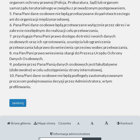
organom ochrony prawnej (Policja, Prokuratura, Sąd) lub organom
samorządu terytorialnego w związku z prowadzonym postępowaniem,
5. Pana/Pani dane osobowe nie będą przekazywane do państwa trzeciego
ani do organizacji międzynarodowej,
6. Pana/Pani dane osobowe będą przetwarzane wyłącznie przez okres i w
zakresie niezbędnym do realizacji celu przetwarzania,
7. przysługuje Panu/Pani prawo dostępu do treści swoich danych
osobowych oraz ich sprostowania, usunięcia lub ograniczenia
przetwarzania lub prawo do wniesienia sprzeciwu wobec przetwarzania,
8. ma Pan/Pani prawo wniesienia skargi do Prezesa Urzędu Ochrony
Danych Osobowych,
9. podanie przez Pana/Panią danych osobowych jest fakultatywne
(dobrowolne) w celu udostępnienia strony internetowej,
10. Pana/Pani dane osobowe nie będą podlegały zautomatyzowanym
procesom podejmowania decyzji przez Administratora, w tym
profilowaniu.
zamknij
Strona główna
Mapa strony
Czcionka
Kontrast
Informacja administratora