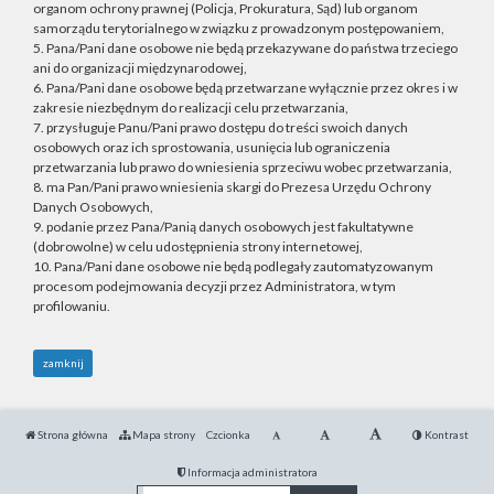
organom ochrony prawnej (Policja, Prokuratura, Sąd) lub organom
samorządu terytorialnego w związku z prowadzonym postępowaniem,
5. Pana/Pani dane osobowe nie będą przekazywane do państwa trzeciego
ani do organizacji międzynarodowej,
6. Pana/Pani dane osobowe będą przetwarzane wyłącznie przez okres i w
zakresie niezbędnym do realizacji celu przetwarzania,
7. przysługuje Panu/Pani prawo dostępu do treści swoich danych
osobowych oraz ich sprostowania, usunięcia lub ograniczenia
przetwarzania lub prawo do wniesienia sprzeciwu wobec przetwarzania,
8. ma Pan/Pani prawo wniesienia skargi do Prezesa Urzędu Ochrony
Danych Osobowych,
9. podanie przez Pana/Panią danych osobowych jest fakultatywne
(dobrowolne) w celu udostępnienia strony internetowej,
10. Pana/Pani dane osobowe nie będą podlegały zautomatyzowanym
procesom podejmowania decyzji przez Administratora, w tym
profilowaniu.
zamknij
Strona główna
Mapa strony
Czcionka
Kontrast
Informacja administratora