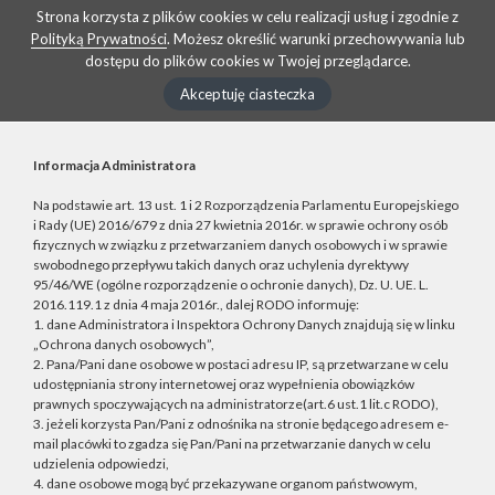
Strona korzysta z plików cookies w celu realizacji usług i zgodnie z
Polityką Prywatności
. Możesz określić warunki przechowywania lub
dostępu do plików cookies w Twojej przeglądarce.
Akceptuję ciasteczka
Informacja Administratora
Na podstawie art. 13 ust. 1 i 2 Rozporządzenia Parlamentu Europejskiego
i Rady (UE) 2016/679 z dnia 27 kwietnia 2016r. w sprawie ochrony osób
fizycznych w związku z przetwarzaniem danych osobowych i w sprawie
swobodnego przepływu takich danych oraz uchylenia dyrektywy
95/46/WE (ogólne rozporządzenie o ochronie danych), Dz. U. UE. L.
2016.119.1 z dnia 4 maja 2016r., dalej RODO informuję:
1. dane Administratora i Inspektora Ochrony Danych znajdują się w linku
„Ochrona danych osobowych”,
2. Pana/Pani dane osobowe w postaci adresu IP, są przetwarzane w celu
udostępniania strony internetowej oraz wypełnienia obowiązków
prawnych spoczywających na administratorze(art.6 ust.1 lit.c RODO),
3. jeżeli korzysta Pan/Pani z odnośnika na stronie będącego adresem e-
mail placówki to zgadza się Pan/Pani na przetwarzanie danych w celu
udzielenia odpowiedzi,
4. dane osobowe mogą być przekazywane organom państwowym,