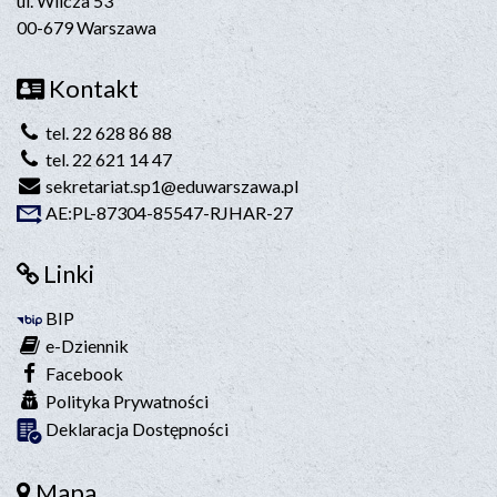
ul. Wilcza 53
00-679 Warszawa
Kontakt
tel. 22 628 86 88
tel. 22 621 14 47
sekretariat.sp1@eduwarszawa.pl
AE:PL-87304-85547-RJHAR-27
Linki
BIP
e-Dziennik
Facebook
Polityka Prywatności
Deklaracja Dostępności
Mapa