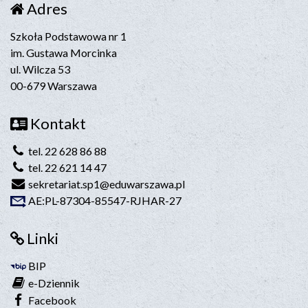
Adres
Szkoła Podstawowa nr 1
im. Gustawa Morcinka
ul. Wilcza 53
00-679 Warszawa
Kontakt
tel. 22 628 86 88
tel. 22 621 14 47
sekretariat.sp1@eduwarszawa.pl
AE:PL-87304-85547-RJHAR-27
Linki
BIP
e-Dziennik
Facebook