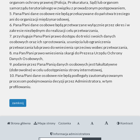
organom ochrony prawnej (Policja, Prokuratura, Sąd) lub organom
samorządu terytorialnego w związku z prowadzonym postępowaniem,
5. Pana/Pani dane osobowe nie będą przekazywane do państwa trzeciego
ani do organizacji międzynarodowej,
6. Pana/Pani dane osobowe będą przetwarzane wyłącznie przez okres i w
zakresie niezbędnym do realizacji celu przetwarzania,
7. przysługuje Panu/Pani prawo dostępu do treści swoich danych
osobowych oraz ich sprostowania, usunięcia lub ograniczenia
przetwarzania lub prawo do wniesienia sprzeciwu wobec przetwarzania,
8. ma Pan/Pani prawo wniesienia skargi do Prezesa Urzędu Ochrony
Danych Osobowych,
9. podanie przez Pana/Panią danych osobowych jest fakultatywne
(dobrowolne) w celu udostępnienia strony internetowej,
10. Pana/Pani dane osobowe nie będą podlegały zautomatyzowanym
procesom podejmowania decyzji przez Administratora, w tym
profilowaniu.
zamknij
Strona główna
Mapa strony
Czcionka
Kontrast
Informacja administratora