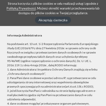
Strona korzysta z plików cookies w celu realizacji usług i zgodnie z
Polityką Prywatności
. Możesz określić warunki przechowywania lub
dostępu do plików cookies w Twojej przeglądarce.
Akceptuję ciasteczka
Informacja Administratora
Na podstawie art. 13 ust. 1 i 2 Rozporządzenia Parlamentu Europejskiego
i Rady (UE) 2016/679 z dnia 27 kwietnia 2016r. w sprawie ochrony osób
fizycznych w związku z przetwarzaniem danych osobowych i w sprawie
swobodnego przepływu takich danych oraz uchylenia dyrektywy
95/46/WE (ogólne rozporządzenie o ochronie danych), Dz. U. UE. L.
2016.119.1 z dnia 4 maja 2016r., dalej RODO informuję:
1. dane Administratora i Inspektora Ochrony Danych znajdują się w linku
„Ochrona danych osobowych”,
2. Pana/Pani dane osobowe w postaci adresu IP, są przetwarzane w celu
udostępniania strony internetowej oraz wypełnienia obowiązków
prawnych spoczywających na administratorze(art.6 ust.1 lit.c RODO),
3. jeżeli korzysta Pan/Pani z odnośnika na stronie będącego adresem e-
mail placówki to zgadza się Pan/Pani na przetwarzanie danych w celu
udzielenia odpowiedzi,
4. dane osobowe mogą być przekazywane organom państwowym,