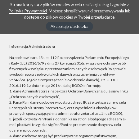
Strona korzysta z plików cookies w celu realizacji usług i zgodnie z
Polityką Prywatności
. Możesz określić warunki przechowywania lub
dostępu do plików cookies w Twojej przeglądarce.
Akceptuję ciasteczka
Informacja Administratora
Na podstawie art. 13 ust. 1 i 2 Rozporządzenia Parlamentu Europejskiego
i Rady (UE) 2016/679 z dnia 27 kwietnia 2016r. w sprawie ochrony osób
fizycznych w związku z przetwarzaniem danych osobowych i w sprawie
swobodnego przepływu takich danych oraz uchylenia dyrektywy
95/46/WE (ogólne rozporządzenie o ochronie danych), Dz. U. UE. L.
2016.119.1 z dnia 4 maja 2016r., dalej RODO informuję:
1. dane Administratora i Inspektora Ochrony Danych znajdują się w linku
„Ochrona danych osobowych”,
2. Pana/Pani dane osobowe w postaci adresu IP, są przetwarzane w celu
udostępniania strony internetowej oraz wypełnienia obowiązków
prawnych spoczywających na administratorze(art.6 ust.1 lit.c RODO),
3. jeżeli korzysta Pan/Pani z odnośnika na stronie będącego adresem e-
mail placówki to zgadza się Pan/Pani na przetwarzanie danych w celu
udzielenia odpowiedzi,
4. dane osobowe mogą być przekazywane organom państwowym,