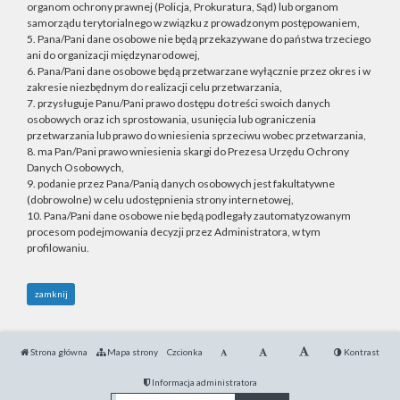
organom ochrony prawnej (Policja, Prokuratura, Sąd) lub organom
samorządu terytorialnego w związku z prowadzonym postępowaniem,
5. Pana/Pani dane osobowe nie będą przekazywane do państwa trzeciego
ani do organizacji międzynarodowej,
6. Pana/Pani dane osobowe będą przetwarzane wyłącznie przez okres i w
zakresie niezbędnym do realizacji celu przetwarzania,
7. przysługuje Panu/Pani prawo dostępu do treści swoich danych
osobowych oraz ich sprostowania, usunięcia lub ograniczenia
przetwarzania lub prawo do wniesienia sprzeciwu wobec przetwarzania,
8. ma Pan/Pani prawo wniesienia skargi do Prezesa Urzędu Ochrony
Danych Osobowych,
9. podanie przez Pana/Panią danych osobowych jest fakultatywne
(dobrowolne) w celu udostępnienia strony internetowej,
10. Pana/Pani dane osobowe nie będą podlegały zautomatyzowanym
procesom podejmowania decyzji przez Administratora, w tym
profilowaniu.
zamknij
Strona główna
Mapa strony
Czcionka
Kontrast
Informacja administratora