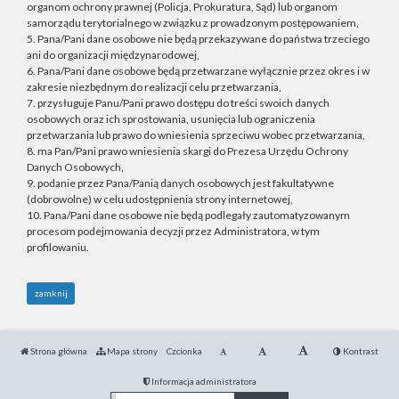
organom ochrony prawnej (Policja, Prokuratura, Sąd) lub organom
samorządu terytorialnego w związku z prowadzonym postępowaniem,
5. Pana/Pani dane osobowe nie będą przekazywane do państwa trzeciego
ani do organizacji międzynarodowej,
6. Pana/Pani dane osobowe będą przetwarzane wyłącznie przez okres i w
zakresie niezbędnym do realizacji celu przetwarzania,
7. przysługuje Panu/Pani prawo dostępu do treści swoich danych
osobowych oraz ich sprostowania, usunięcia lub ograniczenia
przetwarzania lub prawo do wniesienia sprzeciwu wobec przetwarzania,
8. ma Pan/Pani prawo wniesienia skargi do Prezesa Urzędu Ochrony
Danych Osobowych,
9. podanie przez Pana/Panią danych osobowych jest fakultatywne
(dobrowolne) w celu udostępnienia strony internetowej,
10. Pana/Pani dane osobowe nie będą podlegały zautomatyzowanym
procesom podejmowania decyzji przez Administratora, w tym
profilowaniu.
zamknij
Strona główna
Mapa strony
Czcionka
Kontrast
Informacja administratora