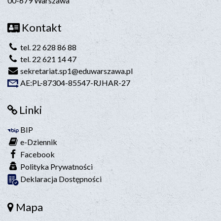
00-679 Warszawa
Kontakt
tel. 22 628 86 88
tel. 22 621 14 47
sekretariat.sp1@eduwarszawa.pl
AE:PL-87304-85547-RJHAR-27
Linki
BIP
e-Dziennik
Facebook
Polityka Prywatności
Deklaracja Dostępności
Mapa