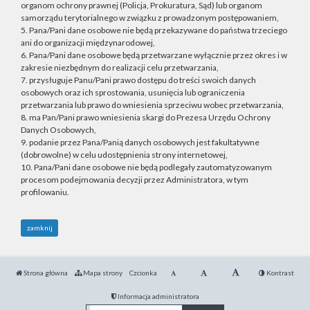
organom ochrony prawnej (Policja, Prokuratura, Sąd) lub organom
samorządu terytorialnego w związku z prowadzonym postępowaniem,
5. Pana/Pani dane osobowe nie będą przekazywane do państwa trzeciego
ani do organizacji międzynarodowej,
6. Pana/Pani dane osobowe będą przetwarzane wyłącznie przez okres i w
zakresie niezbędnym do realizacji celu przetwarzania,
7. przysługuje Panu/Pani prawo dostępu do treści swoich danych
osobowych oraz ich sprostowania, usunięcia lub ograniczenia
przetwarzania lub prawo do wniesienia sprzeciwu wobec przetwarzania,
8. ma Pan/Pani prawo wniesienia skargi do Prezesa Urzędu Ochrony
Danych Osobowych,
9. podanie przez Pana/Panią danych osobowych jest fakultatywne
(dobrowolne) w celu udostępnienia strony internetowej,
10. Pana/Pani dane osobowe nie będą podlegały zautomatyzowanym
procesom podejmowania decyzji przez Administratora, w tym
profilowaniu.
zamknij
Strona główna
Mapa strony
Czcionka
Kontrast
Informacja administratora