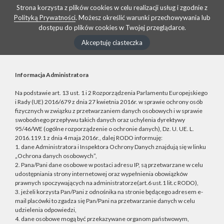
Strona korzysta z plików cookies w celu realizacji usług i zgodnie z
Polityką Prywatności
. Możesz określić warunki przechowywania lub
dostępu do plików cookies w Twojej przeglądarce.
Akceptuję ciasteczka
Informacja Administratora
Na podstawie art. 13 ust. 1 i 2 Rozporządzenia Parlamentu Europejskiego
i Rady (UE) 2016/679 z dnia 27 kwietnia 2016r. w sprawie ochrony osób
fizycznych w związku z przetwarzaniem danych osobowych i w sprawie
swobodnego przepływu takich danych oraz uchylenia dyrektywy
95/46/WE (ogólne rozporządzenie o ochronie danych), Dz. U. UE. L.
2016.119.1 z dnia 4 maja 2016r., dalej RODO informuję:
1. dane Administratora i Inspektora Ochrony Danych znajdują się w linku
„Ochrona danych osobowych”,
2. Pana/Pani dane osobowe w postaci adresu IP, są przetwarzane w celu
udostępniania strony internetowej oraz wypełnienia obowiązków
prawnych spoczywających na administratorze(art.6 ust.1 lit.c RODO),
3. jeżeli korzysta Pan/Pani z odnośnika na stronie będącego adresem e-
mail placówki to zgadza się Pan/Pani na przetwarzanie danych w celu
udzielenia odpowiedzi,
4. dane osobowe mogą być przekazywane organom państwowym,