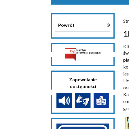
St
Powrót
1
Kl
św
pl
ko
jes
Zapewnianie
Uc
dostępności
or
Ka
em
gr