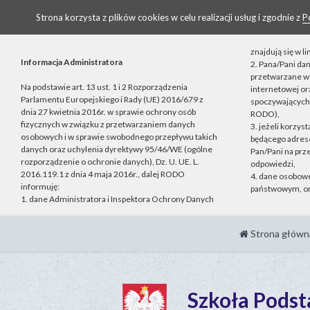
Strona korzysta z plików cookies w celu realizacji usług i zgodnie z
P
znajdują się w 
Informacja Administratora
2. Pana/Pani da
przetwarzane w 
Na podstawie art. 13 ust. 1 i 2 Rozporządzenia
internetowej o
Parlamentu Europejskiego i Rady (UE) 2016/679 z
spoczywających n
dnia 27 kwietnia 2016r. w sprawie ochrony osób
RODO),
fizycznych w związku z przetwarzaniem danych
3. jeżeli korzys
osobowych i w sprawie swobodnego przepływu takich
będącego adrese
danych oraz uchylenia dyrektywy 95/46/WE (ogólne
Pan/Pani na prz
rozporządzenie o ochronie danych), Dz. U. UE. L.
odpowiedzi,
2016.119.1 z dnia 4 maja 2016r., dalej RODO
4. dane osobow
informuję:
państwowym, or
1. dane Administratora i Inspektora Ochrony Danych
Strona główn
Szkoła Pods