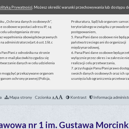
olityką Prywatności
. Możesz określić warunki przechowywania lub dostępu d
linku „Ochrona danych osobowych”,
Prokuratura, Sąd) lub organom samo
ne osobowe w postaci adresu IP, są
terytorialnego w związku z prowadz
celu udostępniania strony
postępowaniem,
raz wypełnienia obowiązków prawnych
5. Pana/Pani dane osobowe nie będą 
a administratorze(art.6 ust.1 lit.c
państwa trzeciego ani do organizacji
międzynarodowej,
ta Pan/Pani z odnośnika na stronie
6. Pana/Pani dane osobowe będą prz
m e-mail placówki to zgadza się
wyłącznie przez okres i w zakresie n
etwarzanie danych w celu udzielenia
realizacji celu przetwarzania,
7. przysługuje Panu/Pani prawo dostęp
e mogą być przekazywane organom
swoich danych osobowych oraz ich sp
ganom ochrony prawnej (Policja,
usunięcia lub ograniczenia przetwarza
a
Mapa strony
Czcionka
Kontrast
Informacja administ
tawowa nr 1 im. Gustawa Morcink