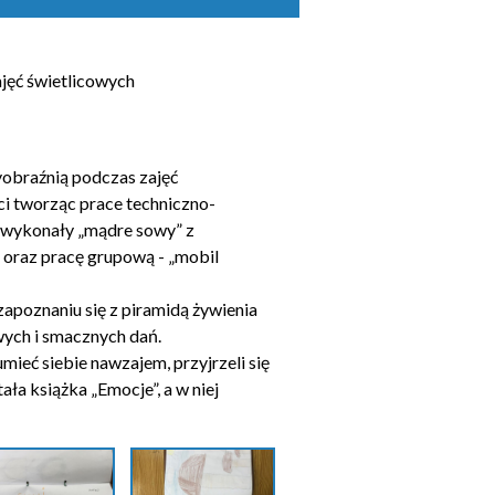
jęć świetlicowych
yobraźnią podczas zajęć
ci tworząc prace techniczno-
ci wykonały „mądre sowy” z
oraz pracę grupową - „mobil
zapoznaniu się z piramidą żywienia
owych i smacznych dań.
mieć siebie nawzajem, przyjrzeli się
ła książka „Emocje”, a w niej