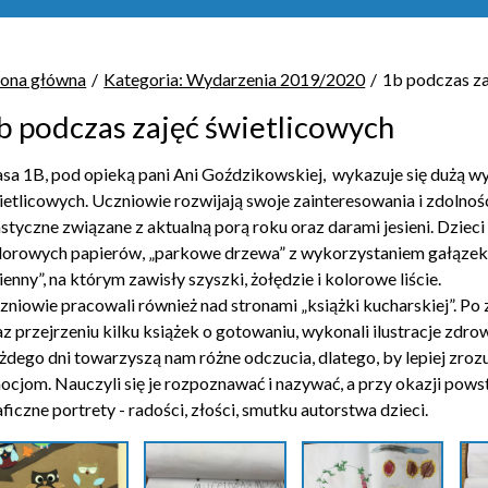
rona główna
Kategoria: Wydarzenia 2019/2020
1b podczas za
b podczas zajęć świetlicowych
asa 1B, pod opieką pani Ani Goździkowskiej, wykazuje się dużą w
ietlicowych. Uczniowie rozwijają swoje zainteresowania i zdolnoś
astyczne związane z aktualną porą roku oraz darami jesieni. Dzie
lorowych papierów, „parkowe drzewa” z wykorzystaniem gałązek 
ienny”, na którym zawisły szyszki, żołędzie i kolorowe liście.
zniowie pracowali również nad stronami „książki kucharskiej”. Po 
az przejrzeniu kilku książek o gotowaniu, wykonali ilustracje zdr
żdego dni towarzyszą nam różne odczucia, dlatego, by lepiej zrozu
ocjom. Nauczyli się je rozpoznawać i nazywać, a przy okazji powsta
aficzne portrety - radości, złości, smutku autorstwa dzieci.