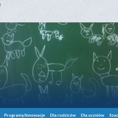
e
Programy/Innowacje
Dla rodziców
Dla uczniów
Sza