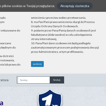
o plików cookies w Twojej przeglądarce.
Akceptuję ciasteczka
rządu
wniesienia sprzeciwu wobec przetwarzania,
onym
8. ma Pan/Pani prawo wniesienia skargi do Prezesa
Urzędu Ochrony Danych Osobowych,
przekazywane do
9. podanie przez Pana/Panią danych osobowych jest
fakultatywne (dobrowolne) w celu udostępnienia
strony internetowej,
etwarzane
10. Pana/Pani dane osobowe nie będą podlegały
iezbędnym do
zautomatyzowanym procesom podejmowania decyzji
przez Administratora, w tym profilowaniu.
u do treści
rostowania,
zamknij
nia lub prawo do
ratora
Fraza
a