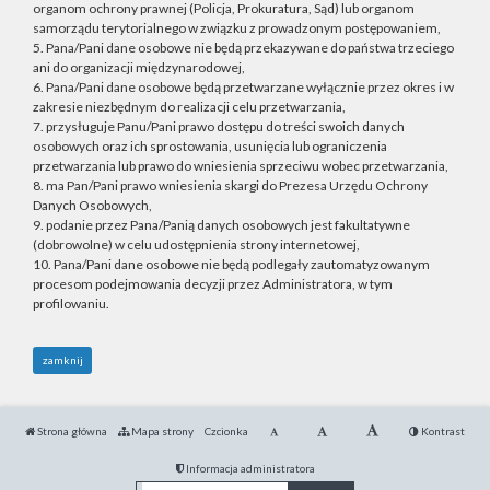
organom ochrony prawnej (Policja, Prokuratura, Sąd) lub organom
samorządu terytorialnego w związku z prowadzonym postępowaniem,
5. Pana/Pani dane osobowe nie będą przekazywane do państwa trzeciego
ani do organizacji międzynarodowej,
6. Pana/Pani dane osobowe będą przetwarzane wyłącznie przez okres i w
zakresie niezbędnym do realizacji celu przetwarzania,
7. przysługuje Panu/Pani prawo dostępu do treści swoich danych
osobowych oraz ich sprostowania, usunięcia lub ograniczenia
przetwarzania lub prawo do wniesienia sprzeciwu wobec przetwarzania,
8. ma Pan/Pani prawo wniesienia skargi do Prezesa Urzędu Ochrony
Danych Osobowych,
9. podanie przez Pana/Panią danych osobowych jest fakultatywne
(dobrowolne) w celu udostępnienia strony internetowej,
10. Pana/Pani dane osobowe nie będą podlegały zautomatyzowanym
procesom podejmowania decyzji przez Administratora, w tym
profilowaniu.
zamknij
Strona główna
Mapa strony
Czcionka
Kontrast
Informacja administratora