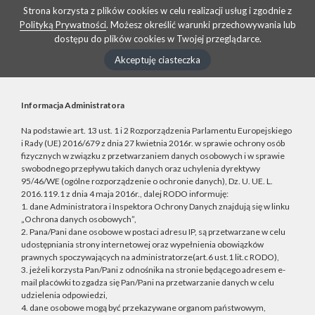
Strona korzysta z plików cookies w celu realizacji usług i zgodnie z
Polityką Prywatności
. Możesz określić warunki przechowywania lub
dostępu do plików cookies w Twojej przeglądarce.
Akceptuję ciasteczka
Informacja Administratora
Na podstawie art. 13 ust. 1 i 2 Rozporządzenia Parlamentu Europejskiego
i Rady (UE) 2016/679 z dnia 27 kwietnia 2016r. w sprawie ochrony osób
fizycznych w związku z przetwarzaniem danych osobowych i w sprawie
swobodnego przepływu takich danych oraz uchylenia dyrektywy
95/46/WE (ogólne rozporządzenie o ochronie danych), Dz. U. UE. L.
2016.119.1 z dnia 4 maja 2016r., dalej RODO informuję:
1. dane Administratora i Inspektora Ochrony Danych znajdują się w linku
„Ochrona danych osobowych”,
2. Pana/Pani dane osobowe w postaci adresu IP, są przetwarzane w celu
udostępniania strony internetowej oraz wypełnienia obowiązków
prawnych spoczywających na administratorze(art.6 ust.1 lit.c RODO),
3. jeżeli korzysta Pan/Pani z odnośnika na stronie będącego adresem e-
mail placówki to zgadza się Pan/Pani na przetwarzanie danych w celu
udzielenia odpowiedzi,
4. dane osobowe mogą być przekazywane organom państwowym,