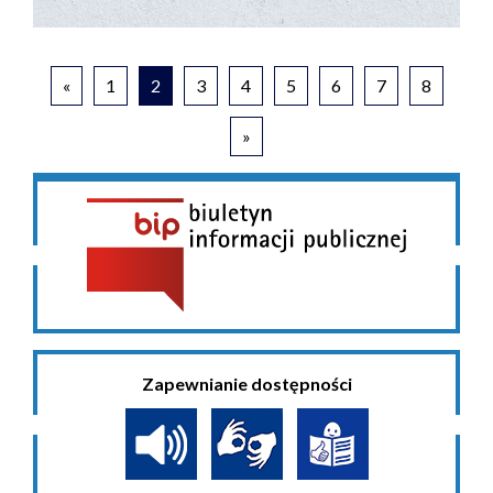
«
1
2
3
4
5
6
7
8
»
Zapewnianie dostępności