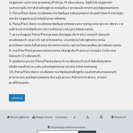
organom ochrony prawnej (Policja, Prokuratura, Sąd) lub organom
samorządu terytorialnego w związku z prowadzonym postępowaniem,
5. Pana/Pani dane osobowe nie będą przekazywane do państwa trzeciego
ani do organizacji międzynarodowej,
6. Pana/Pani dane osobowe będą przetwarzane wyłącznie przez okres i w
zakresie niezbędnym do realizacji celu przetwarzania,
7. przysługuje Panu/Pani prawo dostępu do treści swoich danych
osobowych oraz ich sprostowania, usunięcia lub ograniczenia
przetwarzania lub prawo do wniesienia sprzeciwu wobec przetwarzania,
8. ma Pan/Pani prawo wniesienia skargi do Prezesa Urzędu Ochrony
Danych Osobowych,
9. podanie przez Pana/Panią danych osobowych jest fakultatywne
(dobrowolne) w celu udostępnienia strony internetowej,
10. Pana/Pani dane osobowe nie będą podlegały zautomatyzowanym
procesom podejmowania decyzji przez Administratora, w tym
profilowaniu.
zamknij
Strona główna
Mapa strony
Czcionka
Kontrast
Informacja administratora