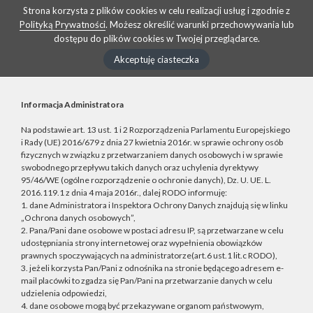
Strona korzysta z plików cookies w celu realizacji usług i zgodnie z
Polityką Prywatności
. Możesz określić warunki przechowywania lub
dostępu do plików cookies w Twojej przeglądarce.
Akceptuję ciasteczka
Informacja Administratora
Na podstawie art. 13 ust. 1 i 2 Rozporządzenia Parlamentu Europejskiego
i Rady (UE) 2016/679 z dnia 27 kwietnia 2016r. w sprawie ochrony osób
fizycznych w związku z przetwarzaniem danych osobowych i w sprawie
swobodnego przepływu takich danych oraz uchylenia dyrektywy
95/46/WE (ogólne rozporządzenie o ochronie danych), Dz. U. UE. L.
2016.119.1 z dnia 4 maja 2016r., dalej RODO informuję:
1. dane Administratora i Inspektora Ochrony Danych znajdują się w linku
„Ochrona danych osobowych”,
2. Pana/Pani dane osobowe w postaci adresu IP, są przetwarzane w celu
udostępniania strony internetowej oraz wypełnienia obowiązków
prawnych spoczywających na administratorze(art.6 ust.1 lit.c RODO),
3. jeżeli korzysta Pan/Pani z odnośnika na stronie będącego adresem e-
mail placówki to zgadza się Pan/Pani na przetwarzanie danych w celu
udzielenia odpowiedzi,
4. dane osobowe mogą być przekazywane organom państwowym,