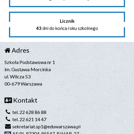
Licznik
43
dni do końca roku szkolnego
Adres
Szkoła Podstawowa nr 1
im. Gustawa Morcinka
ul. Wilcza 53
00-679 Warszawa
Kontakt
tel. 22 628 86 88
tel. 22 621 14 47
sekretariat.sp1@eduwarszawa.pl
AE:PL-87304-85547-RJHAR-27